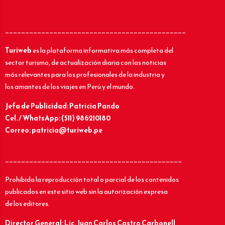
_____________________________________________
Turiweb
es la plataforma informativa más completa del
sector turismo, de actualización diaria con las noticias
más relevantes para los profesionales de la industria y
los amantes de los viajes en Perú y el mundo.
Jefa de Publicidad: Patricia Pando
Cel. / WhatsApp: (511) 986210180
Correo: patricia@turiweb.pe
____________________________________________
Prohibida la reproducción total o parcial de los contenidos
publicados en este sitio web sin la autorización expresa
de los editores.
Director General: Lic.
Juan Carlos Castro Carbonell