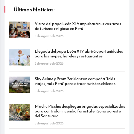
Últimas Noticias:
Visita del papa León XIV impulsará nuevas rutas
de turismo religioso en Perú
5 de agosto de 2026
Llegada del papa León XIV abrirá oportunidades
para las mypes, hoteles y restaurantes
5 de agosto de 2026
Sky Airline y PromPerú lanzan campaña “Más
viajes, más Perú” para atraer turistas chilenos
5 de agosto de 2026
Machu Picchu: despliegan brigadas especializadas
para controlar incendio forestal en zona agreste
del Santuario
5 de agosto de 2026