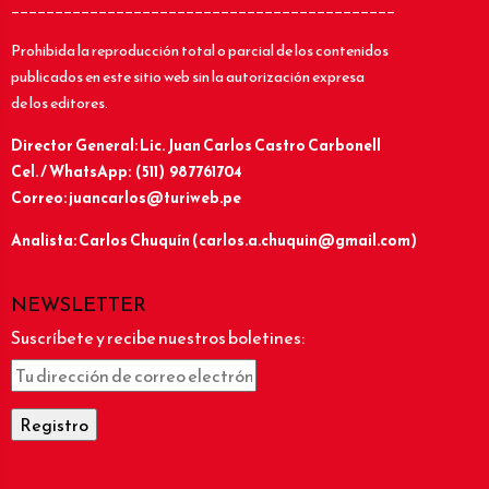
____________________________________________
Prohibida la reproducción total o parcial de los contenidos
publicados en este sitio web sin la autorización expresa
de los editores.
Director General: Lic.
Juan Carlos Castro Carbonell
Cel. / WhatsApp: (511) 987761704
Correo: juancarlos@turiweb.pe
Analista: Carlos Chuquín (carlos.a.chuquin@gmail.com)
NEWSLETTER
Suscríbete y recibe nuestros boletines: