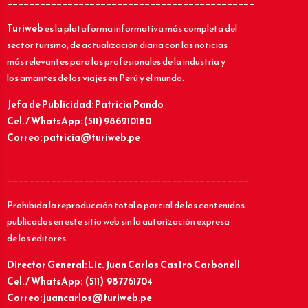
_____________________________________________
Turiweb
es la plataforma informativa más completa del
sector turismo, de actualización diaria con las noticias
más relevantes para los profesionales de la industria y
los amantes de los viajes en Perú y el mundo.
Jefa de Publicidad: Patricia Pando
Cel. / WhatsApp: (511) 986210180
Correo: patricia@turiweb.pe
____________________________________________
Prohibida la reproducción total o parcial de los contenidos
publicados en este sitio web sin la autorización expresa
de los editores.
Director General: Lic.
Juan Carlos Castro Carbonell
Cel. / WhatsApp: (511) 987761704
Correo: juancarlos@turiweb.pe