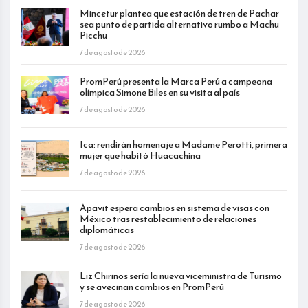
Mincetur plantea que estación de tren de Pachar
sea punto de partida alternativo rumbo a Machu
Picchu
7 de agosto de 2026
PromPerú presenta la Marca Perú a campeona
olímpica Simone Biles en su visita al país
7 de agosto de 2026
Ica: rendirán homenaje a Madame Perotti, primera
mujer que habitó Huacachina
7 de agosto de 2026
Apavit espera cambios en sistema de visas con
México tras restablecimiento de relaciones
diplomáticas
7 de agosto de 2026
Liz Chirinos sería la nueva viceministra de Turismo
y se avecinan cambios en PromPerú
7 de agosto de 2026