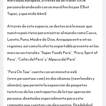
mercados europeos, a través de un tráiler 100%
peruano brandeado con un mural hecho por Elliot
Tupac, y que mide 64m2.
A través de este espacio, se destacará lo mejor que
nuestro país tiene para mostrar al mundo como Cusco,
Loreto, Puno, Madre de Dios, Arequipa entre otras
regiones; así como la oferta exportable presente en las
marcas sectoriales: “Super Foods Perú”, “Pisco, Spirit of
Peru”, “Cafés del Perú” y “Alpaca del Perú”.
“Perú On Tour” cuenta con un minisitio web
(www.peruontour.com) en dos idiomas (neerlandés y
alemán), que permite la exposición de paquetes
turísticos de las contrapartes de la tour operación
peruana, diseñados especialmente para esta
campaña que cuentan con descuentos, flexibilidad,