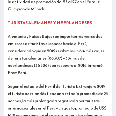
la actividad de promoción del 25 al 27 en el Parque
Olímpico de Múnich.
TURISTAS ALEMANES Y NEERLANDESES
Alemania y Países Bajos son importantes mercados
emisores de turistas europeos hacia el Perú,
considerando que en 2019 recibimos un 6% más viajes
de turistas alemanes (86 307) y 3% más de
neerlandeses (36 526) con respecto al 2018, informó
PromPerú.
Según el estudio del Perfil del Turista Extranjero 2019,
el turista neerlandés tiene una estadía promedio de 23
noches, la más prolongada registrada por turistas
internacionales en el Perú y un gasto promedio de US$
1601 por persona. En el caso de los turistas alemanes,