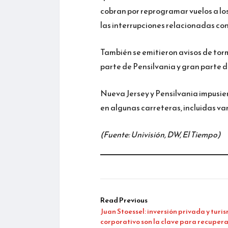
cobran por reprogramar vuelos a los
las interrupciones relacionadas con 
También se emitieron avisos de torm
parte de Pensilvania y gran parte 
Nueva Jersey y Pensilvania impusier
en algunas carreteras, incluidas va
(Fuente: Univisión, DW, El Tiempo)
Read Previous
Juan Stoessel: inversión privada y turi
corporativo son la clave para recuper