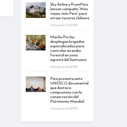
Sky Airline y PromPerú
lanzan campaña “Más
viajes, más Perú” para
atraer turistas chilenos
5 de agosto de 2026
Machu Picchu:
despliegan brigadas
especializadas para
controlar incendio
forestal en zona
agreste del Santuario
5 de agosto de 2026
Perú presenta ante
UNESCO documental
que destaca
compromiso con la
conservación del
Patrimonio Mundial
5 de agosto de 2026