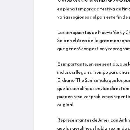
Más de 9000 vuelos fueron cancelad
en plena temporada festiva de fin 
varias regiones del país este fin d
Los aeropuertos de Nueva York y Ch
Solo en el área de ‘la gran manzana
que generó congestión y reprogra
Es importante, en ese sentido, que 
incluso si llegan a tiempo para una 
El diario ‘The Sun’ señala que los p
que las aerolíneas envían directame
pueden resolver problemas repentin
original.
Representantes de American Airline
que las aerolíneas habían eximido 