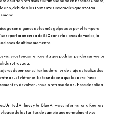
os o sufrían retrasos el último sábado en Estados Unidos,
de año, debido a las tormentas invernales que azotan
e semana.
icago son algunos de los más golpeados por el temporal.
’ se reportaron cerca de 850 cancelaciones de vuelos, lo
maciones de último momento.
los viajeros tengan en cuenta que podrían perder sus vuelos
salida retrasada.
asajeros deben consultar los detalles de viaje actualizados
nte a sus teléfonos. Esto se debe a que las aerolíneas
amente y devolver un vuelo retrasado a su hora de salida
s, United Airlines y JetBlue Airways informaron a Reuters
del pago de las tarifas de cambio que normalmente se