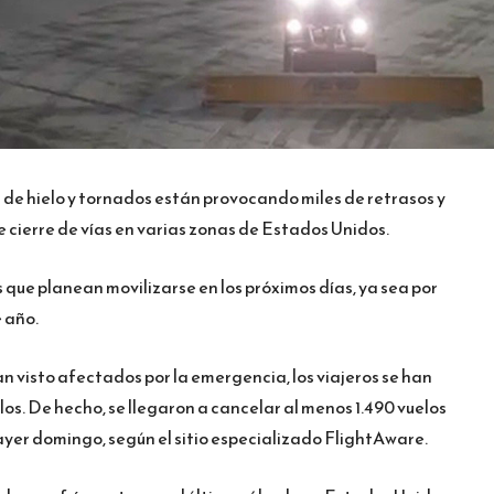
de hielo y tornados están provocando miles de retrasos y
 cierre de vías en varias zonas de Estados Unidos.
s que planean movilizarse en los próximos días, ya sea por
e año.
han visto afectados por la emergencia, los viajeros se han
s. De hecho, se llegaron a cancelar al menos 1.490 vuelos
ayer domingo, según el sitio especializado FlightAware.