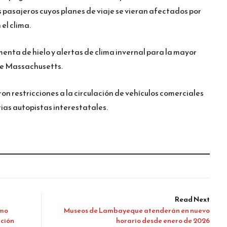
 pasajeros cuyos planes de viaje se vieran afectados por
el clima.
enta de hielo y alertas de clima invernal para la mayor
de Massachusetts.
on restricciones a la circulación de vehículos comerciales
rias autopistas interestatales.
Read Next
smo
Museos de Lambayeque atenderán en nuevo
ación
horario desde enero de 2026