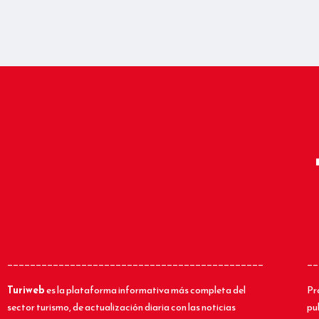
_____________________________________________
__
Turiweb
es la plataforma informativa más completa del
Pr
sector turismo, de actualización diaria con las noticias
pu