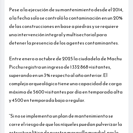
Pese a la ejecución de su mantenimiento desde el 2014,
a la fecha solo se controló la contaminación en un 20%
de las construcciones en base a piedras y se requiere
una intervención integral y multisectorial para
detener la presencia de los agentes contaminantes.
Entre enero a octubre de 2025 la ciudadela de Machu
Picchu registra un ingreso de 1 332 868 visitantes,
superando en un 3% respecto al año anterior. El
complejo arqueológico tiene una capacidad de carga
máxima de 5600 visitantes por día en temporada alta
y 4500 en temporada baja o regular.
“Si no se implementa un plan de mantenimiento se
corre el riesgo de que los níqueles puedan pulverizar la
estructura lítica de nuestra maravilla mundial, por lo