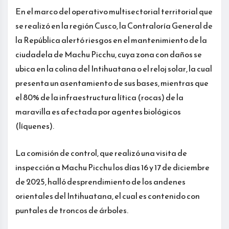
En el marco del operativo multisectorial territorial que
se realizó en la región Cusco, la Contraloría General de
la República alertó riesgos en el mantenimiento de la
ciudadela de Machu Picchu, cuya zona con daños se
ubica en la colina del Intihuatana o el reloj solar, la cual
presenta un asentamiento de sus bases, mientras que
el 80% de la infraestructura lítica (rocas) de la
maravilla es afectada por agentes biológicos
(líquenes).
La comisión de control, que realizó una visita de
inspección a Machu Picchu los días 16 y 17 de diciembre
de 2025, halló desprendimiento de los andenes
orientales del Intihuatana, el cual es contenido con
puntales de troncos de árboles.