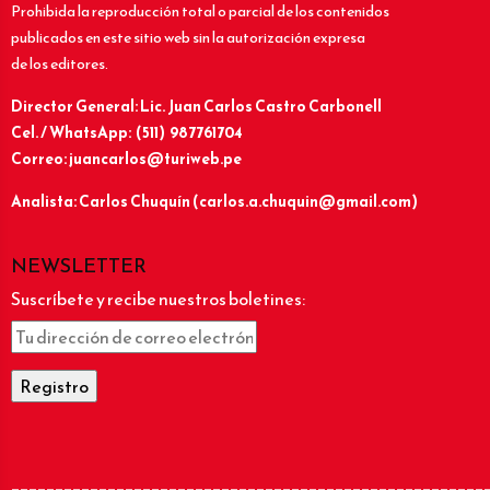
Prohibida la reproducción total o parcial de los contenidos
publicados en este sitio web sin la autorización expresa
de los editores.
Director General: Lic.
Juan Carlos Castro Carbonell
Cel. / WhatsApp: (511) 987761704
Correo: juancarlos@turiweb.pe
Analista: Carlos Chuquín (carlos.a.chuquin@gmail.com)
NEWSLETTER
Suscríbete y recibe nuestros boletines:
______________________________________________________