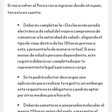
Si vas a volver al Perú o vas a ingresar desde otro país,
ten esto en cuenta:
Deberás completar la «Declaración jurada
electrónica de salud del viajero compromiso de
comunicar a la autoridad de salud», eligiendo el
tipo de viaje dentro de las 72 horas previas a
este, y presentarlo de manera virtual. Si eres
menor de edad o persona dependiente, este
registro deberá ser completado por tu
representante legal o persona a cargo.
Se te podrá solicitar descargar una
aplicación para realizar tu registro, sin embargo
este requisito no es obligatorio y podrás optar
por otros medios para hacerlo.
Deberás someterse a una prueba molecular al
menos 72 horas antes del vuelo, y presentar el