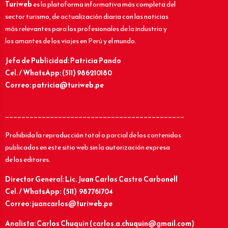
Turiweb
es la plataforma informativa más completa del
sector turismo, de actualización diaria con las noticias
más relevantes para los profesionales de la industria y
los amantes de los viajes en Perú y el mundo.
Jefa de Publicidad: Patricia Pando
Cel. / WhatsApp: (511) 986210180
Correo: patricia@turiweb.pe
____________________________________________
Prohibida la reproducción total o parcial de los contenidos
publicados en este sitio web sin la autorización expresa
de los editores.
Director General: Lic.
Juan Carlos Castro Carbonell
Cel. / WhatsApp: (511) 987761704
Correo: juancarlos@turiweb.pe
Analista: Carlos Chuquín (carlos.a.chuquin@gmail.com)