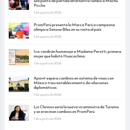
sea punto de partida alternativo rumbo a Machu
Picchu
7 de agosto de 2026
PromPerú presenta la Marca Perú a campeona
olímpica Simone Biles en su visita al país
7 de agosto de 2026
Ica: rendirán homenaje a Madame Perotti, primera
mujer que habitó Huacachina
7 de agosto de 2026
Apavit espera cambios en sistema de visas con
México tras restablecimiento de relaciones
diplomáticas
7 de agosto de 2026
Liz Chirinos sería la nueva viceministra de Turismo
y se avecinan cambios en PromPerú
7 de agosto de 2026