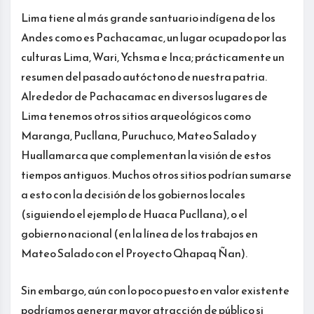
Lima tiene al más grande santuario indígena de los
Andes como es Pachacamac, un lugar ocupado por las
culturas Lima, Wari, Ychsma e Inca; prácticamente un
resumen del pasado autóctono de nuestra patria.
Alrededor de Pachacamac en diversos lugares de
Lima tenemos otros sitios arqueológicos como
Maranga, Pucllana, Puruchuco, Mateo Salado y
Huallamarca que complementan la visión de estos
tiempos antiguos. Muchos otros sitios podrían sumarse
a esto con la decisión de los gobiernos locales
(siguiendo el ejemplo de Huaca Pucllana), o el
gobierno nacional (en la línea de los trabajos en
Mateo Salado con el Proyecto Qhapaq Ñan).
Sin embargo, aún con lo poco puesto en valor existente
podríamos generar mayor atracción de público si