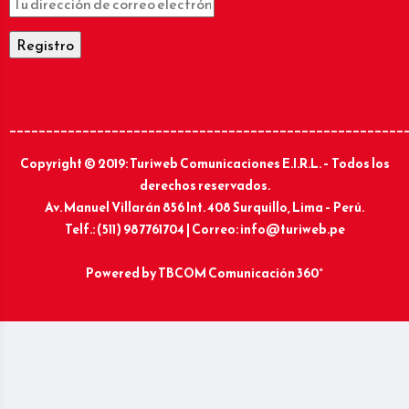
______________________________________________________
Copyright © 2019: Turiweb Comunicaciones E.I.R.L. – Todos los
derechos reservados.
Av. Manuel Villarán 856 Int. 408 Surquillo, Lima – Perú.
Telf.: (511) 987761704 | Correo: info@turiweb.pe
Powered by
TBCOM Comunicación 360°