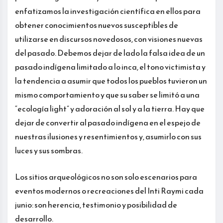
enfatizamos la investigación científica en ellos para
obtener conocimientos nuevos susceptibles de
utilizarse en discursos novedosos, con visiones nuevas
del pasado. Debemos dejar de lado la falsa idea de un
pasado indígena limitado a lo inca, el tono victimista y
la tendencia a asumir que todos los pueblos tuvieron un
mismo comportamiento y que su saber se limitó a una
“ecología light” y adoración al sol y a la tierra. Hay que
dejar de convertir al pasado indígena en el espejo de
nuestras ilusiones y resentimientos y, asumirlo con sus
luces y sus sombras.
Los sitios arqueológicos no son solo escenarios para
eventos modernos o recreaciones del Inti Raymi cada
junio: son herencia, testimonio y posibilidad de
desarrollo.