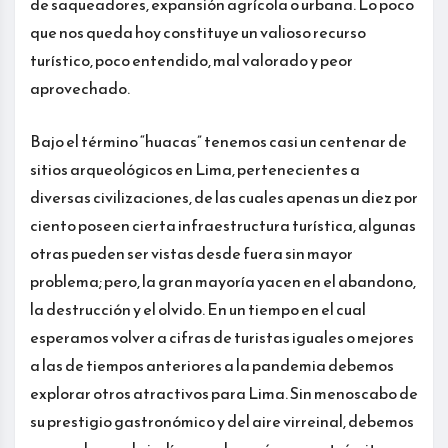
de saqueadores, expansión agrícola o urbana. Lo poco
que nos queda hoy constituye un valioso recurso
turístico, poco entendido, mal valorado y peor
aprovechado.
Bajo el término “huacas” tenemos casi un centenar de
sitios arqueológicos en Lima, pertenecientes a
diversas civilizaciones, de las cuales apenas un diez por
ciento poseen cierta infraestructura turística, algunas
otras pueden ser vistas desde fuera sin mayor
problema; pero, la gran mayoría yacen en el abandono,
la destrucción y el olvido. En un tiempo en el cual
esperamos volver a cifras de turistas iguales o mejores
a las de tiempos anteriores a la pandemia debemos
explorar otros atractivos para Lima. Sin menoscabo de
su prestigio gastronómico y del aire virreinal, debemos