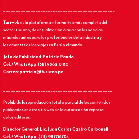
_____________________________________________
Turiweb
es la plataforma informativa más completa del
sector turismo, de actualización diaria con las noticias
más relevantes para los profesionales de la industria y
los amantes de los viajes en Perú y el mundo.
Jefa de Publicidad: Patricia Pando
Cel. / WhatsApp: (511) 986210180
Correo: patricia@turiweb.pe
____________________________________________
Prohibida la reproducción total o parcial de los contenidos
publicados en este sitio web sin la autorización expresa
de los editores.
Director General: Lic.
Juan Carlos Castro Carbonell
Cel. / WhatsApp: (511) 987761704