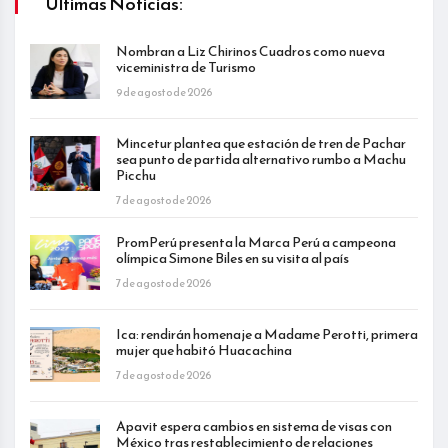
Últimas Noticias:
Nombran a Liz Chirinos Cuadros como nueva
viceministra de Turismo
9 de agosto de 2026
Mincetur plantea que estación de tren de Pachar
sea punto de partida alternativo rumbo a Machu
Picchu
7 de agosto de 2026
PromPerú presenta la Marca Perú a campeona
olímpica Simone Biles en su visita al país
7 de agosto de 2026
Ica: rendirán homenaje a Madame Perotti, primera
mujer que habitó Huacachina
7 de agosto de 2026
Apavit espera cambios en sistema de visas con
México tras restablecimiento de relaciones