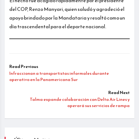
El hecho fue acogido rápidamente por el presidente
del COP, Renzo Manyari, quien saludó y agradeció el
apoyo brindado por la Mandataria y resaltó como un
día trascendental para el deporte nacional.
Read Previous
Infraccionan a transportistas informales durante
operativo en la Panamericana Sur
Read Next
Talma expande colaboración con Delta Air Lines y
operará sus servicios de rampa