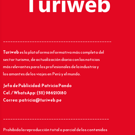
_____________________________________________
Turiweb
es la plataforma informativa más completa del
sector turismo, de actualización diaria con las noticias
más relevantes para los profesionales de la industria y
los amantes de los viajes en Perú y el mundo.
Jefa de Publicidad: Patricia Pando
Cel. / WhatsApp: (511) 986210180
Correo: patricia@turiweb.pe
____________________________________________
Prohibida la reproducción total o parcial de los contenidos