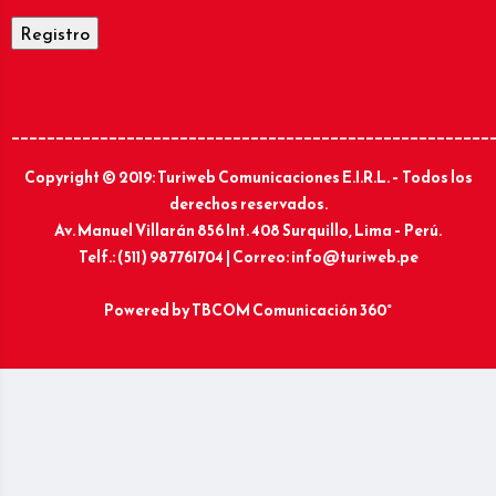
______________________________________________________
Copyright © 2019: Turiweb Comunicaciones E.I.R.L. – Todos los
derechos reservados.
Av. Manuel Villarán 856 Int. 408 Surquillo, Lima – Perú.
Telf.: (511) 987761704 | Correo: info@turiweb.pe
Powered by
TBCOM Comunicación 360°