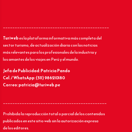
_____________________________________________
Turiweb
es la plataforma informativa más completa del
sector turismo, de actualización diaria con las noticias
más relevantes para los profesionales de la industria y
los amantes de los viajes en Perú y el mundo.
Jefa de Publicidad: Patricia Pando
Cel. / WhatsApp: (511) 986210180
Correo: patricia@turiweb.pe
____________________________________________
Prohibida la reproducción total o parcial de los contenidos
publicados en este sitio web sin la autorización expresa
de los editores.