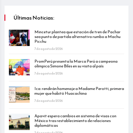
Últimas Noticias:
Mincetur plantea que estación de tren de Pachar
sea punto de partida alternativo rumbo a Machu
Picchu
7 de agosto de 2026
PromPerú presenta la Marca Perú a campeona
olímpica Simone Biles en su visita al país
7 de agosto de 2026
Ica: rendirán homenaje a Madame Perotti, primera
mujer que habitó Huacachina
7 de agosto de 2026
Apavit espera cambios en sistema de visas con
México tras restablecimiento de relaciones
diplomáticas
7 de agosto de 2026