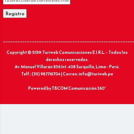
______________________________________________________
Copyright © 2019: Turiweb Comunicaciones E.I.R.L. – Todos los
derechos reservados.
Av. Manuel Villarán 856 Int. 408 Surquillo, Lima – Perú.
Telf.: (511) 987761704 | Correo: info@turiweb.pe
Powered by
TBCOM Comunicación 360°