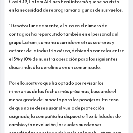
Covid-19, Latam Airlines Perú informó que se ha visto
en la necesidad de reprogramar algunos de sus vuelos.
“Desafortunadamente, el alza en el número de
contagios ha repercutido también en el personal del
grupo Latam, como ha ocurrido en otros sectores y
actores de la industria aérea, debiendo cancelar entre
el 5% y 10% de nuestra operación para los siguientes
días», indicó la aerolínea en un comunicado.
Por ello, sostuvo que ha optado por revisar los
itinerarios de las fechas más próximas, buscando el
menor grado de impacto para los pasajeros. En caso
de que no se desee usar el vuelo de protección
asignado, la compañía ha dispuesto flexibilidades de
cambio y/o devolución, las cuales pueden ser
consultadas en estado del vuelo en la web Latam.com.