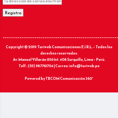
______________________________________________________
Copyright © 2019: Turiweb Comunicaciones E.I.R.L. – Todos los
derechos reservados.
Av. Manuel Villarán 856 Int. 408 Surquillo, Lima – Perú.
Telf.: (511) 987761704 | Correo: info@turiweb.pe
Powered by
TBCOM Comunicación 360°