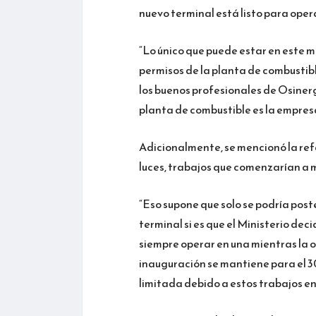
nuevo terminal está listo para oper
“Lo único que puede estar en este 
permisos de la planta de combustib
los buenos profesionales de Osinerg
planta de combustible es la empres
Adicionalmente, se mencionó la refa
luces, trabajos que comenzarían a 
“Eso supone que solo se podría pos
terminal si es que el Ministerio de
siempre operar en una mientras la ot
inauguración se mantiene para el 3
limitada debido a estos trabajos en 