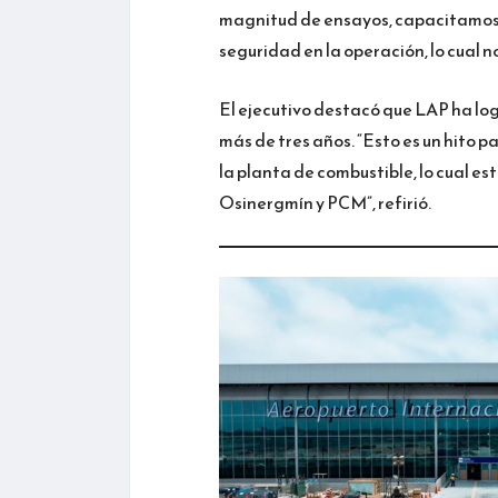
magnitud de ensayos, capacitamos 
seguridad en la operación, lo cual n
El ejecutivo destacó que LAP ha lo
más de tres años. “Esto es un hito p
la planta de combustible, lo cual e
Osinergmín y PCM”, refirió.