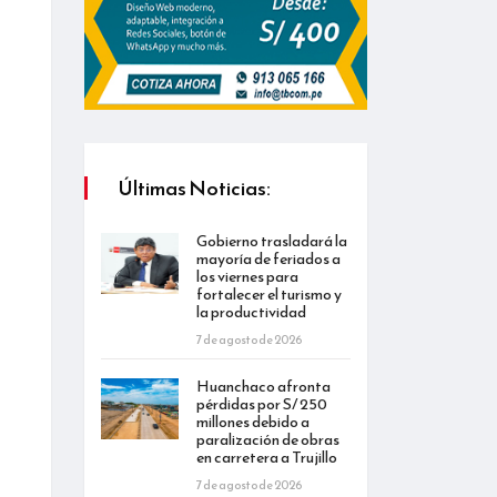
Últimas Noticias:
Gobierno trasladará la
mayoría de feriados a
los viernes para
fortalecer el turismo y
la productividad
7 de agosto de 2026
Huanchaco afronta
pérdidas por S/ 250
millones debido a
paralización de obras
en carretera a Trujillo
7 de agosto de 2026