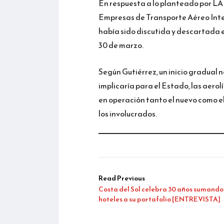
En respuesta a lo planteado por LAP
Empresas de Transporte Aéreo Inte
había sido discutida y descartada en
30 de marzo.
Según Gutiérrez, un inicio gradual 
implicaría para el Estado, las aero
en operación tanto el nuevo como e
los involucrados.
Read Previous
Costa del Sol celebra 30 años sumando
hoteles a su portafolio [ENTREVISTA]