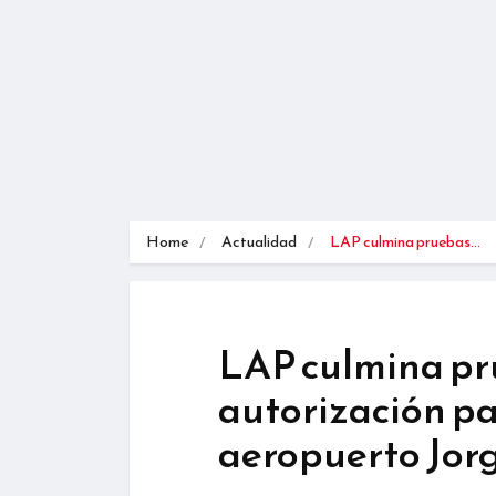
Home
Actualidad
LAP culmina pruebas…
LAP culmina pru
autorización pa
aeropuerto Jor