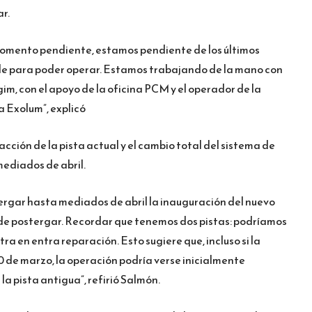
ar.
momento pendiente, estamos pendiente de los últimos
le para poder operar. Estamos trabajando de la mano con
im, con el apoyo de la oficina PCM y el operador de la
a Exolum”, explicó
cción de la pista actual y el cambio total del sistema de
mediados de abril.
tergar hasta mediados de abril la inauguración del nuevo
cide postergar. Recordar que tenemos dos pistas: podríamos
ra en entra reparación. Esto sugiere que, incluso si la
0 de marzo, la operación podría verse inicialmente
la pista antigua”, refirió Salmón.