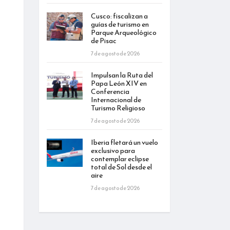
Cusco: fiscalizan a
guías de turismo en
Parque Arqueológico
de Pisac
7 de agosto de 2026
Impulsan la Ruta del
Papa León XIV en
Conferencia
Internacional de
Turismo Religioso
7 de agosto de 2026
Iberia fletará un vuelo
exclusivo para
contemplar eclipse
total de Sol desde el
aire
7 de agosto de 2026