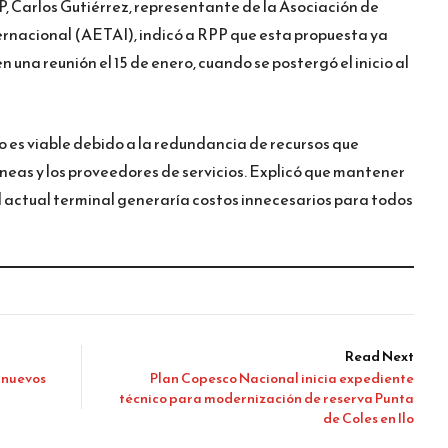
, Carlos Gutiérrez, representante de la Asociación de
rnacional (AETAI), indicó a RPP que esta propuesta ya
 una reunión el 15 de enero, cuando se postergó el inicio al
no es viable debido a la redundancia de recursos que
líneas y los proveedores de servicios. Explicó que mantener
l actual terminal generaría costos innecesarios para todos
Read Next
 nuevos
Plan Copesco Nacional inicia expediente
técnico para modernización de reserva Punta
de Coles en Ilo