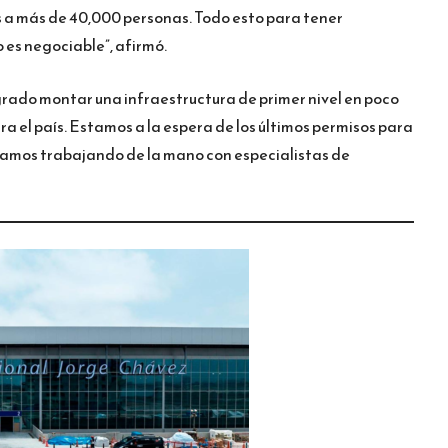
a más de 40,000 personas. Todo esto para tener
o es negociable”, afirmó.
grado montar una infraestructura de primer nivel en poco
ara el país. Estamos a la espera de los últimos permisos para
stamos trabajando de la mano con especialistas de