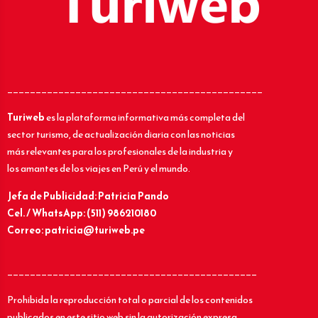
_____________________________________________
Turiweb
es la plataforma informativa más completa del
sector turismo, de actualización diaria con las noticias
más relevantes para los profesionales de la industria y
los amantes de los viajes en Perú y el mundo.
Jefa de Publicidad: Patricia Pando
Cel. / WhatsApp: (511) 986210180
Correo: patricia@turiweb.pe
____________________________________________
Prohibida la reproducción total o parcial de los contenidos
publicados en este sitio web sin la autorización expresa