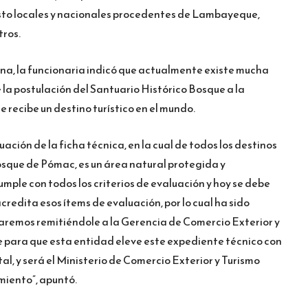
resto locales y nacionales procedentes de Lambayeque,
tros.
na, la funcionaria indicó que actualmente existe mucha
 la postulación del Santuario Histórico Bosque a la
e recibe un destino turístico en el mundo.
ción de la ficha técnica, en la cual de todos los destinos
osque de Pómac, es un área natural protegida y
mple con todos los criterios de evaluación y hoy se debe
credita esos ítems de evaluación, por lo cual ha sido
taremos remitiéndole a la Gerencia de Comercio Exterior y
para que esta entidad eleve este expediente técnico con
al, y será el Ministerio de Comercio Exterior y Turismo
miento”, apuntó.