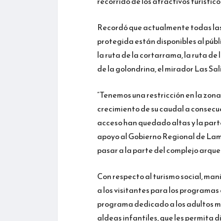
recorrido de los atractivos turístic
Recordó que actualmente todas las
protegida están disponibles al públ
la ruta de la cortarrama, la ruta de l
de la golondrina, el mirador Las Sal
“Tenemos una restricción en la zona
crecimiento de su caudal a consecue
acceso han quedado altas y la part
apoyo al Gobierno Regional de La
pasar a la parte del complejo arque
Con respecto al turismo social, ma
a los visitantes para los programas
programa dedicado a los adultos ma
aldeas infantiles, que les permita d