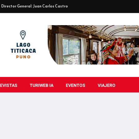
Director General: Juan Carlos Castro
EVISTAS
TURIWEB IA
EVENTOS
VIAJERO