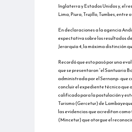
Inglaterra y Estados Unidos y, el 
Lima, Piura, Trujillo, Tumbes, entre o
En declaraciones a la agencia Andi
expectativa sobre los resultados de
Jerarquía 4, la máxima distinción qu
Recordó que esto pasó por una evalua
que se presentaron “el Santuario B
administrada por el Sernanp- que cu
concluir el expediente técnico que a
calificado para la postulación y es
Turismo (Gercetur) de Lambayeque 
las evidencias que acreditan como t
(Mincetur) que otorgue el reconoci