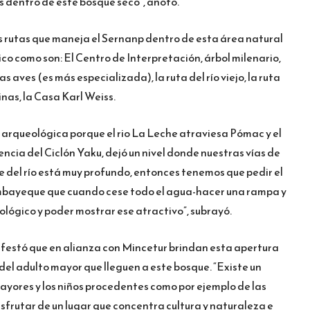
os dentro de este bosque seco”, anotó.
 rutas que maneja el Sernanp dentro de esta área natural
ico como son: El Centro de Interpretación, árbol milenario,
as aves (es más especializada), la ruta del río viejo, la ruta
inas, la Casa Karl Weiss.
 arqueológica porque el rio La Leche atraviesa Pómac y el
ncia del Ciclón Yaku, dejó un nivel donde nuestras vías de
e del río está muy profundo, entonces tenemos que pedir el
mbayeque que cuando cese todo el agua-hacer una rampa y
ológico y poder mostrar ese atractivo”, subrayó.
nifestó que en alianza con Mincetur brindan esta apertura
 del adulto mayor que lleguen a este bosque. “Existe un
yores y los niños procedentes como por ejemplo de las
isfrutar de un lugar que concentra cultura y naturaleza e