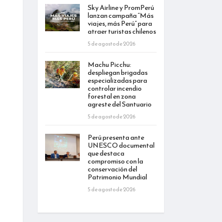
Sky Airline y PromPerú
lanzan campaña “Más
viajes, más Perú” para
atraer turistas chilenos
5 de agosto de 2026
Machu Picchu:
despliegan brigadas
especializadas para
controlar incendio
forestal en zona
agreste del Santuario
5 de agosto de 2026
Perú presenta ante
UNESCO documental
que destaca
compromiso con la
conservación del
Patrimonio Mundial
5 de agosto de 2026