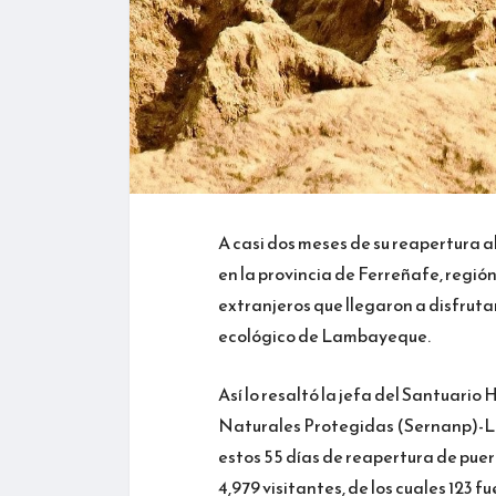
A casi dos meses de su reapertura a
en la provincia de Ferreñafe, regió
extranjeros que llegaron a disfrutar
ecológico de Lambayeque.
Así lo resaltó la jefa del Santuari
Naturales Protegidas (Sernanp)-La
estos 55 días de reapertura de puer
4,979 visitantes, de los cuales 123 