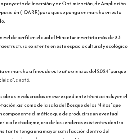
 proyecto de Inversión y de Optimización, de Ampliación
Reposición (IOARR)para que se ponga en marcha en esta
do.
ivel de perfil en el cual el Mincetur invertiría más de 2.3
fraestructura existente en este espacio cultural y ecológico
ía en marcha a fines de este año o inicios del 2024 “porque
luido”, anotó.
 obras involucradas en ese expediente técnico incluyen el
tación, así como de la sala del Bosque de los Niños “que
n componente climático que de producirse un eventual
sería afectado; mejora de los senderos existentes dentro
 visitante tenga una mayor satisfacción dentro del