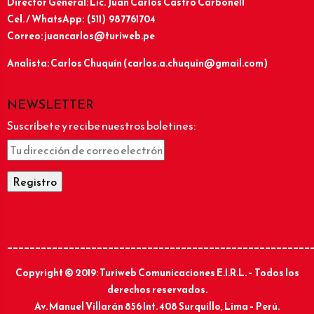
Director General: Lic.
Juan Carlos Castro Carbonell
Cel. / WhatsApp: (511) 987761704
Correo: juancarlos@turiweb.pe
Analista: Carlos Chuquín (carlos.a.chuquin@gmail.com)
NEWSLETTER
Suscríbete y recibe nuestros boletines:
______________________________________________________
Copyright © 2019: Turiweb Comunicaciones E.I.R.L. – Todos los
derechos reservados.
Av. Manuel Villarán 856 Int. 408 Surquillo, Lima – Perú.