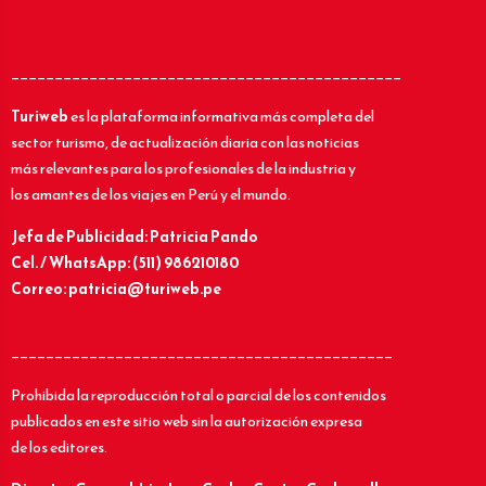
_____________________________________________
Turiweb
es la plataforma informativa más completa del
sector turismo, de actualización diaria con las noticias
más relevantes para los profesionales de la industria y
los amantes de los viajes en Perú y el mundo.
Jefa de Publicidad: Patricia Pando
Cel. / WhatsApp: (511) 986210180
Correo: patricia@turiweb.pe
____________________________________________
Prohibida la reproducción total o parcial de los contenidos
publicados en este sitio web sin la autorización expresa
de los editores.