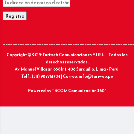
______________________________________________________
Copyright © 2019: Turiweb Comunicaciones E.I.R.L. – Todos los
derechos reservados.
Av. Manuel Villarán 856 Int. 408 Surquillo, Lima – Perú.
Telf.: (511) 987761704 | Correo: info@turiweb.pe
Powered by
TBCOM Comunicación 360°