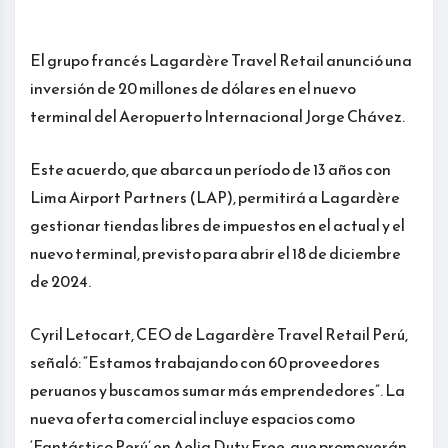
El grupo francés Lagardère Travel Retail anunció una
inversión de 20 millones de dólares en el nuevo
terminal del Aeropuerto Internacional Jorge Chávez.
Este acuerdo, que abarca un período de 13 años con
Lima Airport Partners (LAP), permitirá a Lagardère
gestionar tiendas libres de impuestos en el actual y el
nuevo terminal, previsto para abrir el 18 de diciembre
de 2024.
Cyril Letocart, CEO de Lagardère Travel Retail Perú,
señaló: “Estamos trabajando con 60 proveedores
peruanos y buscamos sumar más emprendedores”. La
nueva oferta comercial incluye espacios como
‘Fantástico Perú’ en Aelia Duty Free, que promoverán