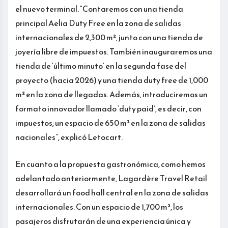
el nuevo terminal. “Contaremos con una tienda
principal Aelia Duty Free en la zona de salidas
internacionales de 2,300 m², junto con una tienda de
joyería libre de impuestos. También inauguraremos una
tienda de ‘último minuto’ en la segunda fase del
proyecto (hacia 2026) y una tienda duty free de 1,000
m² en la zona de llegadas. Además, introduciremos un
formato innovador llamado ‘duty paid’, es decir, con
impuestos; un espacio de 650 m² en la zona de salidas
nacionales”, explicó Letocart.
En cuanto a la propuesta gastronómica, como hemos
adelantado anteriormente, Lagardère Travel Retail
desarrollará un food hall central en la zona de salidas
internacionales. Con un espacio de 1,700 m², los
pasajeros disfrutarán de una experiencia única y