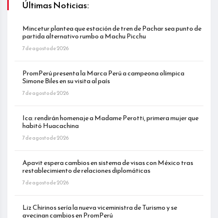
Últimas Noticias:
Mincetur plantea que estación de tren de Pachar sea punto de
partida alternativo rumbo a Machu Picchu
7 de agosto de 2026
PromPerú presenta la Marca Perú a campeona olímpica
Simone Biles en su visita al país
7 de agosto de 2026
Ica: rendirán homenaje a Madame Perotti, primera mujer que
habitó Huacachina
7 de agosto de 2026
Apavit espera cambios en sistema de visas con México tras
restablecimiento de relaciones diplomáticas
7 de agosto de 2026
Liz Chirinos sería la nueva viceministra de Turismo y se
avecinan cambios en PromPerú