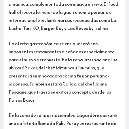
dinámica, complementada con música en vivo. El food
hall ofrecerá lo mejor de la gastronomía peruana e
internacional e incluirá marcas reconocidas como La
Lucha, Tori, KO, Burger Boy y Las Reyes by Isolina.
La oferta gastronómica se enriquecerá con
imponentes restaurantes diseñados especialmente
para el nuevo aeropuerto. En la zona internacional, se
ubicará Sakai, del chef Mitsuharu Tsumura, que
presentará su innovadora cocina fusión peruano-
japonesa. También estará Callao, del chef Jaime
Pesaque, que traerá su exitoso concepto desde los
Países Bajos.
En la zona de salidas nacionales, Lagardère operará
una cafetería llamada Puku Puku y un restaurante de