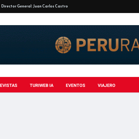
Director General: Juan Carlos Castro
EVISTAS
TURIWEB IA
EVENTOS
VIAJERO