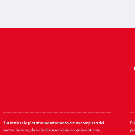
_____________________________________________
__
Turiweb
es la plataforma informativa más completa del
Pr
sector turismo, de actualización diaria con las noticias
pu