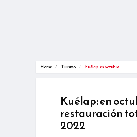
Home
Turismo
Kuélap: en octubre…
Kuélap: en octu
restauración to
2022