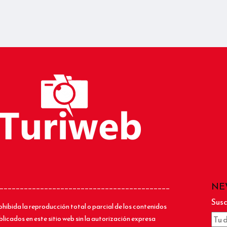
NE
__________________________________________
Susc
ohibida la reproducción total o parcial de los contenidos
blicados en este sitio web sin la autorización expresa