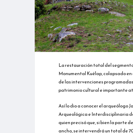
La restauración total del segmento
Monumental Kuélap, colapsado en ab
de las intervenciones programadas
patrimonio cultural e importante at
Así lo dio a conocer el arqueólogo 
Arqueológica e Interdisciplinaria
quien precisó que, si bien la parte
ancho, se intervendrá un total de 7