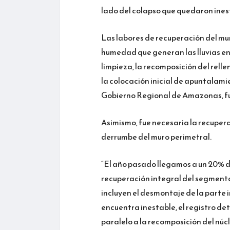
lado del colapso que quedaron ines
Las labores de recuperación del mu
humedad que generan las lluvias en 
limpieza, la recomposición del relle
la colocación inicial de apuntalam
Gobierno Regional de Amazonas, fu
Asimismo, fue necesaria la recuperac
derrumbe del muro perimetral.
“El año pasado llegamos a un 20% de
recuperación integral del segmento
incluyen el desmontaje de la parte i
encuentra inestable, el registro deta
paralelo a la recomposición del núc