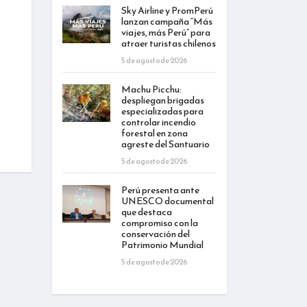
Sky Airline y PromPerú
lanzan campaña “Más
viajes, más Perú” para
atraer turistas chilenos
5 de agosto de 2026
Machu Picchu:
despliegan brigadas
especializadas para
controlar incendio
forestal en zona
agreste del Santuario
5 de agosto de 2026
Perú presenta ante
UNESCO documental
que destaca
compromiso con la
conservación del
Patrimonio Mundial
5 de agosto de 2026