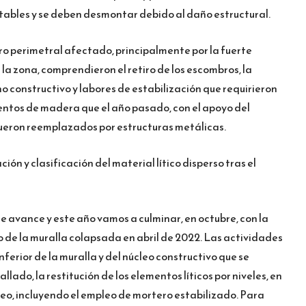
tables y se deben desmontar debido al daño estructural.
ro perimetral afectado, principalmente por la fuerte
la zona, comprendieron el retiro de los escombros, la
no constructivo y labores de estabilización que requirieron
ientos de madera que el año pasado, con el apoyo del
eron reemplazados por estructuras metálicas.
ión y clasificación del material lítico disperso tras el
 avance y este año vamos a culminar, en octubre, con la
 de la muralla colapsada en abril de 2022. Las actividades
nferior de la muralla y del núcleo constructivo que se
llado, la restitución de los elementos líticos por niveles, en
leo, incluyendo el empleo de mortero estabilizado. Para