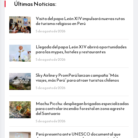
Últimas Noticias:
Visita del papa León XIV impulsará nuevas rutas
de turismo religioso en Perú
5 de agosto de 2026
Llegada del papa León XIV abrirá oportunidades
para las mypes, hoteles y restaurantes
5 de agosto de 2026
Sky Airline y PromPerú lanzan campaña “Más
viajes, más Perú” para atraer turistas chilenos
5 de agosto de 2026
Machu Picchu: despliegan brigadas especializadas
para controlar incendio forestal en zona agreste
del Santuario
5 de agosto de 2026
Perú presenta ante UNESCO documental que