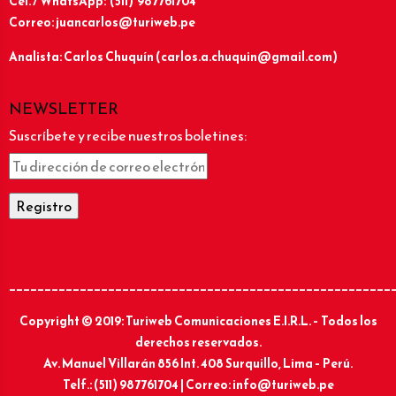
Cel. / WhatsApp: (511) 987761704
Correo: juancarlos@turiweb.pe
Analista: Carlos Chuquín (carlos.a.chuquin@gmail.com)
NEWSLETTER
Suscríbete y recibe nuestros boletines:
______________________________________________________
Copyright © 2019: Turiweb Comunicaciones E.I.R.L. – Todos los
derechos reservados.
Av. Manuel Villarán 856 Int. 408 Surquillo, Lima – Perú.
Telf.: (511) 987761704 | Correo: info@turiweb.pe