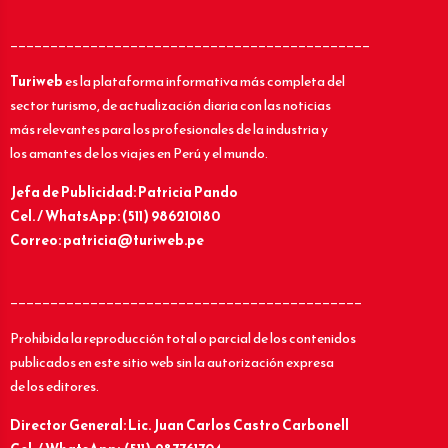
_____________________________________________
Turiweb
es la plataforma informativa más completa del
sector turismo, de actualización diaria con las noticias
más relevantes para los profesionales de la industria y
los amantes de los viajes en Perú y el mundo.
Jefa de Publicidad: Patricia Pando
Cel. / WhatsApp: (511) 986210180
Correo: patricia@turiweb.pe
____________________________________________
Prohibida la reproducción total o parcial de los contenidos
publicados en este sitio web sin la autorización expresa
de los editores.
Director General: Lic.
Juan Carlos Castro Carbonell