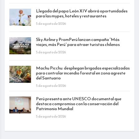
Llegada del papa León XIV abrirá oportunidades
para las mypes, hoteles y restaurantes
5 de agosto de 2026
Sky Airline y PromPerú lanzan campaña “Más
viajes, más Perú” para atraer turistas chilenos
5 de agosto de 2026
Machu Picchu: despliegan brigadas especializadas
para controlar incendio forestal en zona agreste
del Santuario
5 de agosto de 2026
Perú presenta ante UNESCO documental que
destaca compromiso con la conservación del
Patrimonio Mundial
5 de agosto de 2026