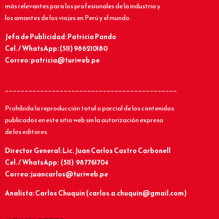
más relevantes para los profesionales de la industria y
los amantes de los viajes en Perú y el mundo.
Jefa de Publicidad: Patricia Pando
Cel. / WhatsApp: (511) 986210180
Correo: patricia@turiweb.pe
____________________________________________
Prohibida la reproducción total o parcial de los contenidos
publicados en este sitio web sin la autorización expresa
de los editores.
Director General: Lic.
Juan Carlos Castro Carbonell
Cel. / WhatsApp: (511) 987761704
Correo: juancarlos@turiweb.pe
Analista: Carlos Chuquín (carlos.a.chuquin@gmail.com)