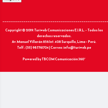
______________________________________________________
Copyright © 2019: Turiweb Comunicaciones E.I.R.L. – Todos los
derechos reservados.
Av. Manuel Villarán 856 Int. 408 Surquillo, Lima – Perú.
Telf.: (511) 987761704 | Correo: info@turiweb.pe
Powered by
TBCOM Comunicación 360°