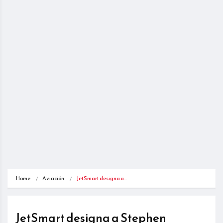
Home
Aviación
JetSmart designa a…
JetSmart designa a Stephen