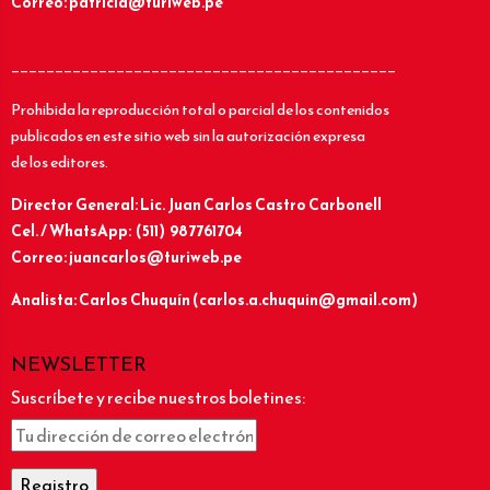
Correo: patricia@turiweb.pe
____________________________________________
Prohibida la reproducción total o parcial de los contenidos
publicados en este sitio web sin la autorización expresa
de los editores.
Director General: Lic.
Juan Carlos Castro Carbonell
Cel. / WhatsApp: (511) 987761704
Correo: juancarlos@turiweb.pe
Analista: Carlos Chuquín (carlos.a.chuquin@gmail.com)
NEWSLETTER
Suscríbete y recibe nuestros boletines: