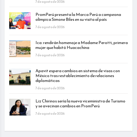
7 de agosto de 2026
PromPerú presenta la Marca Perú a campeona
olímpica Simone Biles en su visita al país
7 de agosto de 2026
Ica: rendirán homenaje a Madame Perotti, primera
mujer que habitó Huacachina
7 de agosto de 2026
Apavit espera cambios en sistema de visas con
México tras restablecimiento de relaciones
diplomáticas
7 de agosto de 2026
Liz Chirinos sería la nueva viceministra de Turismo
y se avecinan cambios en PromPerú
7 de agosto de 2026