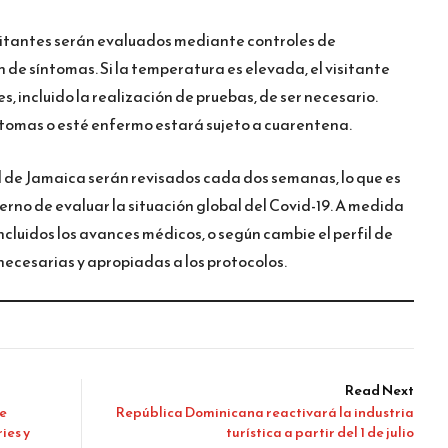
visitantes serán evaluados mediante controles de
de síntomas. Si la temperatura es elevada, el visitante
, incluido la realización de pruebas, de ser necesario.
ntomas o esté enfermo estará sujeto a cuarentena.
d de Jamaica serán revisados cada dos semanas, lo que es
erno de evaluar la situación global del Covid-19. A medida
incluidos los avances médicos, o según cambie el perfil de
 necesarias y apropiadas a los protocolos.
Read Next
le
República Dominicana reactivará la industria
ies y
turística a partir del 1 de julio