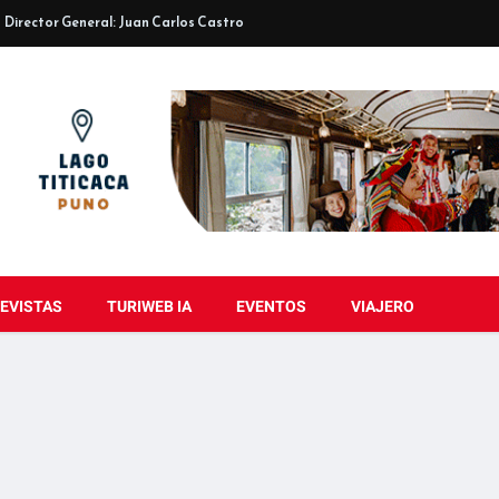
Director General: Juan Carlos Castro
EVISTAS
TURIWEB IA
EVENTOS
VIAJERO