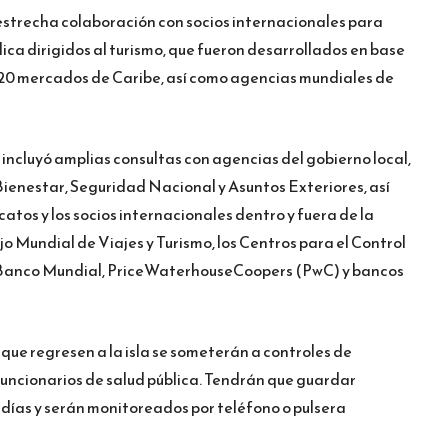
estrecha colaboración con socios internacionales para
lica dirigidos al turismo, que fueron desarrollados en base
 20 mercados de Caribe, así como agencias mundiales de
 incluyó amplias consultas con agencias del gobierno local,
 Bienestar, Seguridad Nacional y Asuntos Exteriores, así
icatos y los socios internacionales dentro y fuera de la
ejo Mundial de Viajes y Turismo, los Centros para el Control
 Banco Mundial, PriceWaterhouseCoopers (PwC) y bancos
s que regresen a la isla se someterán a controles de
uncionarios de salud pública. Tendrán que guardar
 días y serán monitoreados por teléfono o pulsera