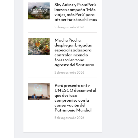
Sky Airline y PromPerú
lanzan campaña “Más
viajes, más Perú” para
atraer turistas chilenos
5 de agosto de 2026
Machu Picchu:
despliegan brigadas
especializadas para
controlar incendio
forestal en zona
agreste del Santuario
5 de agosto de 2026
Perú presenta ante
UNESCO documental
que destaca
compromiso con la
conservación del
Patrimonio Mundial
5 de agosto de 2026