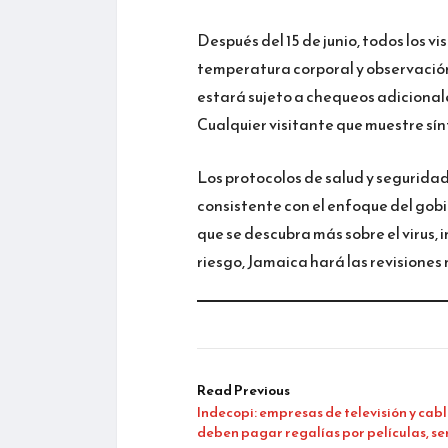
Después del 15 de junio, todos los 
temperatura corporal y observación 
estará sujeto a chequeos adicionales
Cualquier visitante que muestre sí
Los protocolos de salud y segurida
consistente con el enfoque del gobi
que se descubra más sobre el virus, 
riesgo, Jamaica hará las revisiones
Read Previous
Indecopi: empresas de televisión y cab
deben pagar regalías por películas, ser