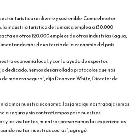
ector turístico resiliente y sostenible. Como el motor
 la industria turística de Jamaica emplea a 130.000
acta en otros 120.000 empleos de otras industrias (agua,
alimentando más de un tercio de la economía del país.
nuestra economía local, y con la ayuda de expertos
ajo dedicado, hemos desarrollado protocolos que nos
s de manera segura”, dijo Donovan White, Director de
iniciamos nuestra economía, los jamaiquinos trabajaremos
ncia segura y sin contratiempos para nuestros
as y los visitantes, mientras preservamos las experiencias
cuando visitan nuestras costas”, agregó.