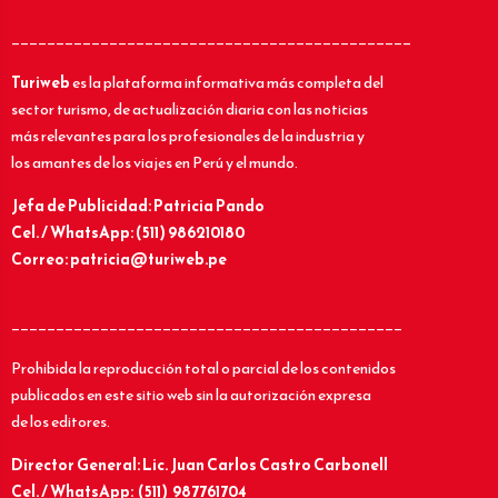
_____________________________________________
Turiweb
es la plataforma informativa más completa del
sector turismo, de actualización diaria con las noticias
más relevantes para los profesionales de la industria y
los amantes de los viajes en Perú y el mundo.
Jefa de Publicidad: Patricia Pando
Cel. / WhatsApp: (511) 986210180
Correo: patricia@turiweb.pe
____________________________________________
Prohibida la reproducción total o parcial de los contenidos
publicados en este sitio web sin la autorización expresa
de los editores.
Director General: Lic.
Juan Carlos Castro Carbonell
Cel. / WhatsApp: (511) 987761704