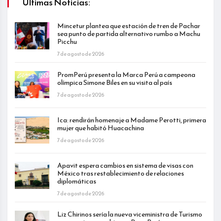
Últimas Noticias:
Mincetur plantea que estación de tren de Pachar
sea punto de partida alternativo rumbo a Machu
Picchu
7 de agosto de 2026
PromPerú presenta la Marca Perú a campeona
olímpica Simone Biles en su visita al país
7 de agosto de 2026
Ica: rendirán homenaje a Madame Perotti, primera
mujer que habitó Huacachina
7 de agosto de 2026
Apavit espera cambios en sistema de visas con
México tras restablecimiento de relaciones
diplomáticas
7 de agosto de 2026
Liz Chirinos sería la nueva viceministra de Turismo