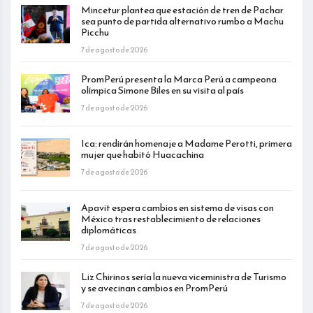
Mincetur plantea que estación de tren de Pachar
sea punto de partida alternativo rumbo a Machu
Picchu
7 de agosto de 2026
PromPerú presenta la Marca Perú a campeona
olímpica Simone Biles en su visita al país
7 de agosto de 2026
Ica: rendirán homenaje a Madame Perotti, primera
mujer que habitó Huacachina
7 de agosto de 2026
Apavit espera cambios en sistema de visas con
México tras restablecimiento de relaciones
diplomáticas
7 de agosto de 2026
Liz Chirinos sería la nueva viceministra de Turismo
y se avecinan cambios en PromPerú
7 de agosto de 2026