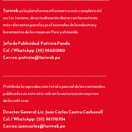
Turiweb
es la plataforma informativa más completa del
sector turismo, de actualización diaria con las noticias
más relevantes para los profesionales de la industria y
los amantes de los viajes en Perú y el mundo.
Jefa de Publicidad: Patricia Pando
Cel. / WhatsApp: (511) 986210180
Correo: patricia@turiweb.pe
____________________________________________
Prohibida la reproducción total o parcial de los contenidos
publicados en este sitio web sin la autorización expresa
de los editores.
Director General: Lic.
Juan Carlos Castro Carbonell
Cel. / WhatsApp: (511) 987761704
Correo: juancarlos@turiweb.pe