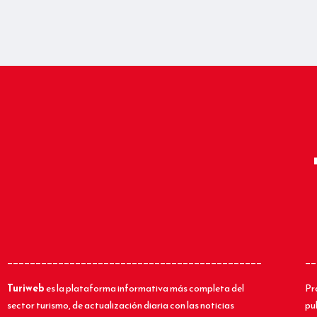
_____________________________________________
__
Turiweb
es la plataforma informativa más completa del
Pr
sector turismo, de actualización diaria con las noticias
pu