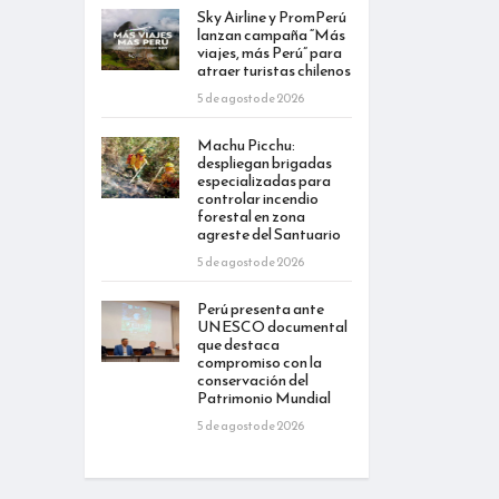
Sky Airline y PromPerú
lanzan campaña “Más
viajes, más Perú” para
atraer turistas chilenos
5 de agosto de 2026
Machu Picchu:
despliegan brigadas
especializadas para
controlar incendio
forestal en zona
agreste del Santuario
5 de agosto de 2026
Perú presenta ante
UNESCO documental
que destaca
compromiso con la
conservación del
Patrimonio Mundial
5 de agosto de 2026