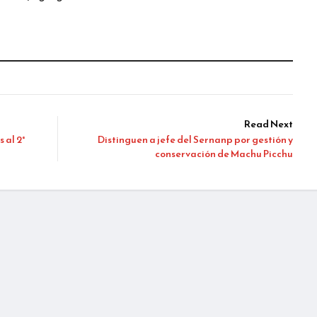
Read Next
 al 2°
Distinguen a jefe del Sernanp por gestión y
conservación de Machu Picchu