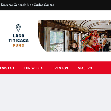
Director General: Juan Carlos Castro
EVISTAS
TURIWEB IA
EVENTOS
VIAJERO