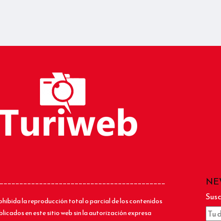
NE
__________________________________________
Susc
ohibida la reproducción total o parcial de los contenidos
blicados en este sitio web sin la autorización expresa