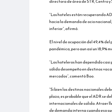
directora de área de STR, Centro y
“Los hoteles están recuperando AD
hacia la demanda de ocio nacional, a
inferior”, afirmó.
El nivel de ocupación del 49,4% del 
pandémica, pero aun así un 18,9% m
“Los hoteleros han dependido casi 
sólido desempeño en destinos vacac
mercados”, comentó Boo.
“Si bien los destinos nacionales de
plazo, es probable que el ADR se de
internacionales de salida. Atraer 
de demanda interna cuando eso su