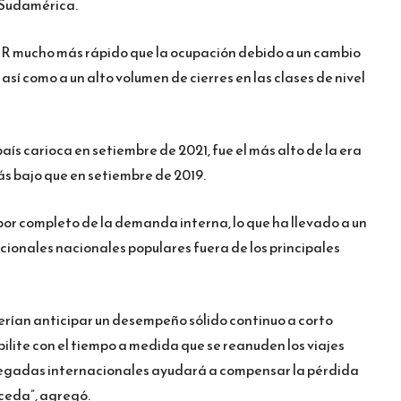
 Sudamérica.
R mucho más rápido que la ocupación debido a un cambio
sí como a un alto volumen de cierres en las clases de nivel
país carioca en setiembre de 2021, fue el más alto de la era
ás bajo que en setiembre de 2019.
por completo de la demanda interna, lo que ha llevado a un
ionales nacionales populares fuera de los principales
berían anticipar un desempeño sólido continuo a corto
bilite con el tiempo a medida que se reanuden los viajes
llegadas internacionales ayudará a compensar la pérdida
ceda”, agregó.