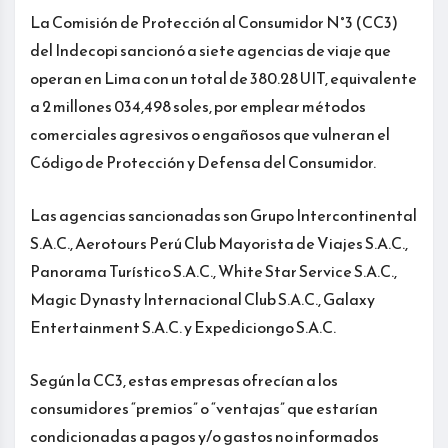
La Comisión de Protección al Consumidor N°3 (CC3)
del Indecopi sancionó a siete agencias de viaje que
operan en Lima con un total de 380.28 UIT, equivalente
a 2 millones 034,498 soles, por emplear métodos
comerciales agresivos o engañosos que vulneran el
Código de Protección y Defensa del Consumidor.
Las agencias sancionadas son Grupo Intercontinental
S.A.C., Aerotours Perú Club Mayorista de Viajes S.A.C.,
Panorama Turístico S.A.C., White Star Service S.A.C.,
Magic Dynasty Internacional Club S.A.C., Galaxy
Entertainment S.A.C. y Expediciongo S.A.C.
Según la CC3, estas empresas ofrecían a los
consumidores “premios” o “ventajas” que estarían
condicionadas a pagos y/o gastos no informados