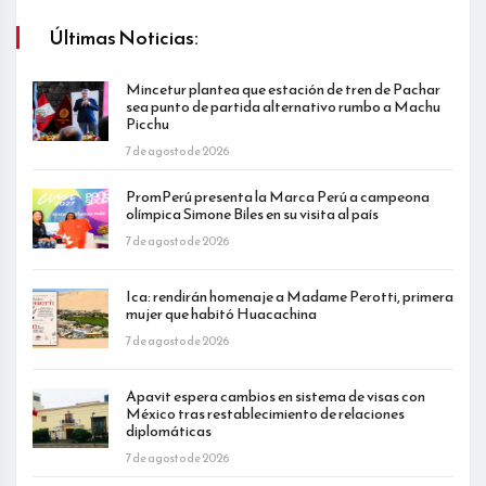
Últimas Noticias:
Mincetur plantea que estación de tren de Pachar
sea punto de partida alternativo rumbo a Machu
Picchu
7 de agosto de 2026
PromPerú presenta la Marca Perú a campeona
olímpica Simone Biles en su visita al país
7 de agosto de 2026
Ica: rendirán homenaje a Madame Perotti, primera
mujer que habitó Huacachina
7 de agosto de 2026
Apavit espera cambios en sistema de visas con
México tras restablecimiento de relaciones
diplomáticas
7 de agosto de 2026