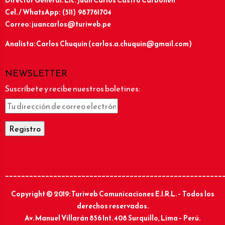
Director General: Lic.
Juan Carlos Castro Carbonell
Cel. / WhatsApp: (511) 987761704
Correo: juancarlos@turiweb.pe
Analista: Carlos Chuquín (carlos.a.chuquin@gmail.com)
NEWSLETTER
Suscríbete y recibe nuestros boletines:
______________________________________________________
Copyright © 2019: Turiweb Comunicaciones E.I.R.L. – Todos los
derechos reservados.
Av. Manuel Villarán 856 Int. 408 Surquillo, Lima – Perú.