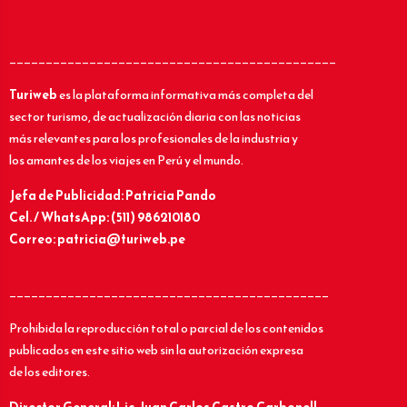
_____________________________________________
Turiweb
es la plataforma informativa más completa del
sector turismo, de actualización diaria con las noticias
más relevantes para los profesionales de la industria y
los amantes de los viajes en Perú y el mundo.
Jefa de Publicidad: Patricia Pando
Cel. / WhatsApp: (511) 986210180
Correo: patricia@turiweb.pe
____________________________________________
Prohibida la reproducción total o parcial de los contenidos
publicados en este sitio web sin la autorización expresa
de los editores.