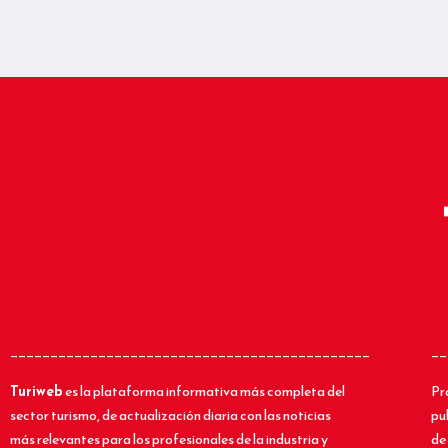
_____________________________________________
__
Turiweb
es la plataforma informativa más completa del
Pr
sector turismo, de actualización diaria con las noticias
pu
más relevantes para los profesionales de la industria y
de 