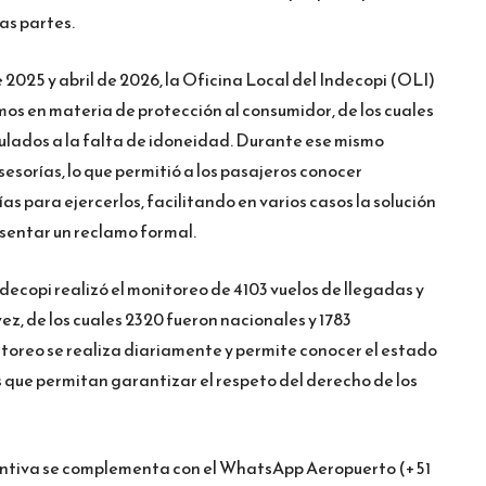
as partes.
 2025 y abril de 2026, la Oficina Local del Indecopi (OLI)
mos en materia de protección al consumidor, de los cuales
culados a la falta de idoneidad. Durante ese mismo
sesorías, lo que permitió a los pasajeros conocer
s para ejercerlos, facilitando en varios casos la solución
esentar un reclamo formal.
decopi realizó el monitoreo de 4103 vuelos de llegadas y
ez, de los cuales 2320 fueron nacionales y 1783
itoreo se realiza diariamente y permite conocer el estado
 que permitan garantizar el respeto del derecho de los
ventiva se complementa con el WhatsApp Aeropuerto (+51