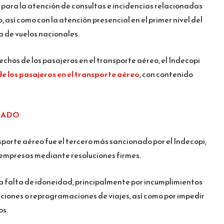
as para la atención de consultas e incidencias relacionadas
o, así como con la atención presencial en el primer nivel del
a de vuelos nacionales.
chos de los pasajeros en el transporte aéreo, el Indecopi
e los pasajeros en el transporte aéreo
, con contenido
NADO
nsporte aéreo fue el tercero más sancionado por el Indecopi,
 empresas mediante resoluciones firmes.
a falta de idoneidad, principalmente por incumplimientos
ciones o reprogramaciones de viajes, así como por impedir
os.