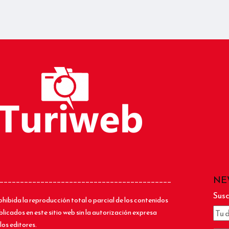
NE
__________________________________________
Susc
ohibida la reproducción total o parcial de los contenidos
blicados en este sitio web sin la autorización expresa
los editores.