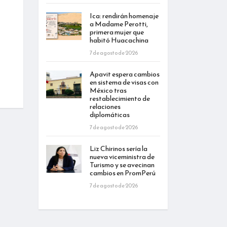
Ica: rendirán homenaje
a Madame Perotti,
primera mujer que
habitó Huacachina
7 de agosto de 2026
Apavit espera cambios
en sistema de visas con
México tras
restablecimiento de
relaciones
diplomáticas
7 de agosto de 2026
Liz Chirinos sería la
nueva viceministra de
Turismo y se avecinan
cambios en PromPerú
7 de agosto de 2026