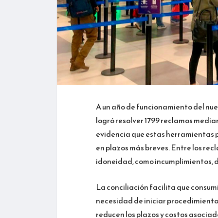
A un año de funcionamiento del nue
logró resolver 1799 reclamos media
evidencia que estas herramientas p
en plazos más breves. Entre los rec
idoneidad, como incumplimientos, de
La conciliación facilita que consu
necesidad de iniciar procedimiento
reducen los plazos y costos asociad