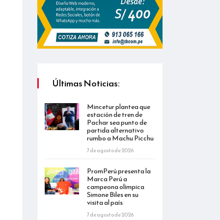
Últimas Noticias:
Mincetur plantea que
estación de tren de
Pachar sea punto de
partida alternativo
rumbo a Machu Picchu
7 de agosto de 2026
PromPerú presenta la
Marca Perú a
campeona olímpica
Simone Biles en su
visita al país
7 de agosto de 2026