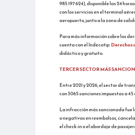
985 197 624), disponible las 24 hor
con los servicios en el terminal aére
aeropuerto, junto a la zona de salid
Para más información sobre los dere
cuenta con el Indecotip:
Derechos d
didáctico y gratuito.
TERCER SECTOR MÁS SANCIO
Entre 2021 y 2026, el sector de tra
con 3065 sanciones impuestas a 45
La infracción más sancionada fue l
o negativas en reembolsos, cancela
el check-in o el abordaje de pasajer