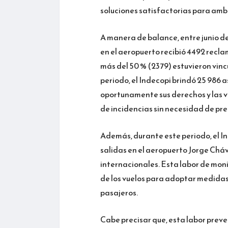
soluciones satisfactorias para amb
A manera de balance, entre junio de
en el aeropuerto recibió 4492 recla
más del 50 % (2379) estuvieron vin
periodo, el Indecopi brindó 25 986 a
oportunamente sus derechos y las vía
de incidencias sin necesidad de pr
Además, durante este periodo, el In
salidas en el aeropuerto Jorge Cháv
internacionales. Esta labor de mon
de los vuelos para adoptar medidas
pasajeros.
Cabe precisar que, esta labor pre