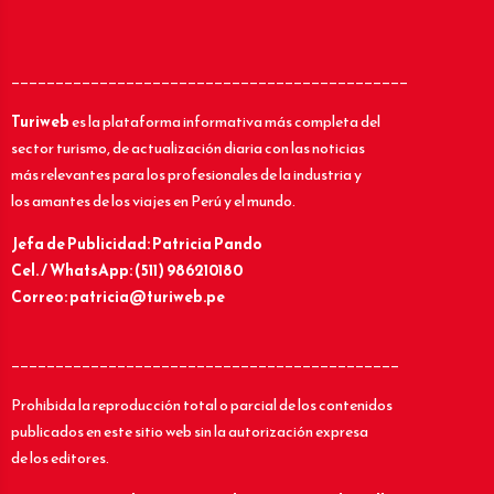
_____________________________________________
Turiweb
es la plataforma informativa más completa del
sector turismo, de actualización diaria con las noticias
más relevantes para los profesionales de la industria y
los amantes de los viajes en Perú y el mundo.
Jefa de Publicidad: Patricia Pando
Cel. / WhatsApp: (511) 986210180
Correo: patricia@turiweb.pe
____________________________________________
Prohibida la reproducción total o parcial de los contenidos
publicados en este sitio web sin la autorización expresa
de los editores.