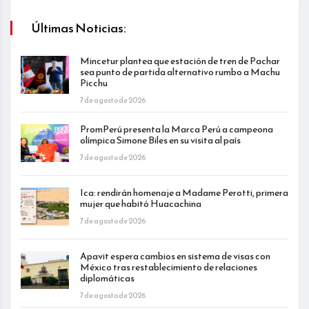
Últimas Noticias:
Mincetur plantea que estación de tren de Pachar
sea punto de partida alternativo rumbo a Machu
Picchu
7 de agosto de 2026
PromPerú presenta la Marca Perú a campeona
olímpica Simone Biles en su visita al país
7 de agosto de 2026
Ica: rendirán homenaje a Madame Perotti, primera
mujer que habitó Huacachina
7 de agosto de 2026
Apavit espera cambios en sistema de visas con
México tras restablecimiento de relaciones
diplomáticas
7 de agosto de 2026