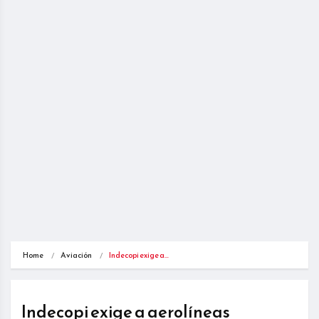
Home
Aviación
Indecopi exige a…
Indecopi exige a aerolíneas