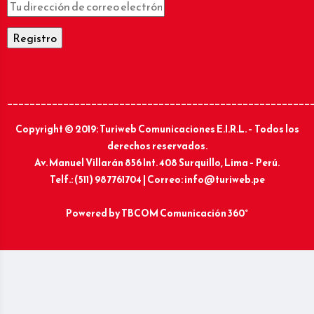
______________________________________________________
Copyright © 2019: Turiweb Comunicaciones E.I.R.L. – Todos los
derechos reservados.
Av. Manuel Villarán 856 Int. 408 Surquillo, Lima – Perú.
Telf.: (511) 987761704 | Correo: info@turiweb.pe
Powered by
TBCOM Comunicación 360°