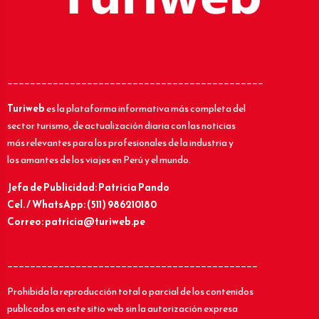
_____________________________________________
Turiweb
es la plataforma informativa más completa del
sector turismo, de actualización diaria con las noticias
más relevantes para los profesionales de la industria y
los amantes de los viajes en Perú y el mundo.
Jefa de Publicidad: Patricia Pando
Cel. / WhatsApp: (511) 986210180
Correo: patricia@turiweb.pe
____________________________________________
Prohibida la reproducción total o parcial de los contenidos
publicados en este sitio web sin la autorización expresa