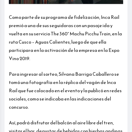
Como parte de su programa de fidelización, Inca Rail
premió a una de sus seguidoras con un pasaje ida y
vuelta en su servicio The 360° Machu Picchu Train, en la
ruta Cusco – Aguas Calientes, luego de que ella
participara en la activación de la empresa en la Expo
Vino 2019.
Para ingresar al sorteo, Silvana Barriga Caballero se
tomó una fotografía en la réplica del vagón de Inca
Rail que fue colocado en el evento y la publicó en redes
sociales, como se indicaba en las indicaciones del
concurso.
Así, podrá disfrutar del balcón al aire libre del tren,
visitar el bar, degustar de bebidas con hierbas andinas