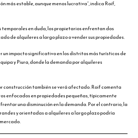
ión más estable, aunque menos lucrativa”, indica Roif,
es temporales en duda, los propietarios enfrentan dos
cado de alquileres a largo plazo o vender sus propiedades.
r un impacto significativo en los distritos más turísticos de
quipa y Piura, donde la demanda por alquileres
tor construcción también se verá afectado. Roif comenta
ctos enfocados en propiedades pequeñas, típicamente
rentar una disminución en la demanda. Por el contrario, la
andes y orientadas a alquileres a largo plazo podría
l mercado.