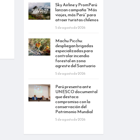
Sky Airline y PromPerú
lanzan campaña “Más
viajes, más Perú” para
atraer turistas chilenos
5 de agosto de 2026
Machu Picchu:
despliegan brigadas
especializadas para
controlar incendio
forestal en zona
agreste del Santuario
5 de agosto de 2026
Perú presenta ante
UNESCO documental
que destaca
compromiso con la
conservación del
Patrimonio Mundial
5 de agosto de 2026