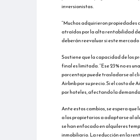
inversionistas.
“Muchos adquirieron propiedades co
atraídos por la alta rentabilidad de
deberán reevaluar si este mercado s
Sostiene que la capacidad de los pr
final es limitada. “Ese 23% no es un
porcentaje puede trasladarse al cli
Airbnb por su precio. Si el costo de
por hoteles, afectando la demanda 
Ante estos cambios, se espera que l
a los propietarios a adaptarse al a
se han enfocado en alquileres temp
inmobiliario. La reducción en la ren