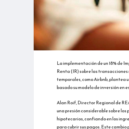
La implementación de un 18% de Imp
Renta (IR) sobre las transacciones
temporales, como Airbnb, plantea un
basado su modelo de inversión en es
Alan Roif, Director Regional de RE
una presión considerable sobre los
hipotecarios, confiando en los ing
para cubrir sus pagos. Este cambio 