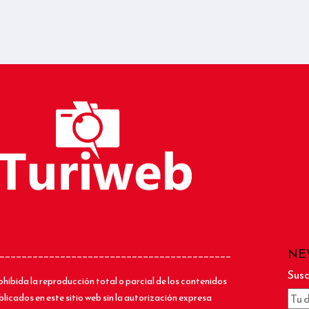
NE
__________________________________________
Susc
ohibida la reproducción total o parcial de los contenidos
blicados en este sitio web sin la autorización expresa