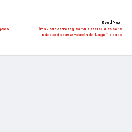
Read Next
igado
Impulsan estrategias multisectoriales para
adecuada conservación del Lago Titicaca