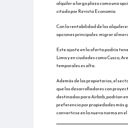
alquiler a largo plazo como una opc
citado por Revista Economía.
Con la rentabilidad de los alquiler
opciones principales: migrar al mer
Este ajuste en la oferta podría tene
Lima y en ciudades como Cusco, Are
temporales es alta.
Además de los propietarios, el sec
que los desarrolladores con proye
destinadas para Airbnb, podrían enf
preferencia por propiedades más gr
convertirse en la nueva norma en e