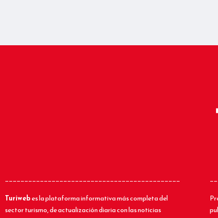
_____________________________________________
__
Turiweb
es la plataforma informativa más completa del
Pr
sector turismo, de actualización diaria con las noticias
pu