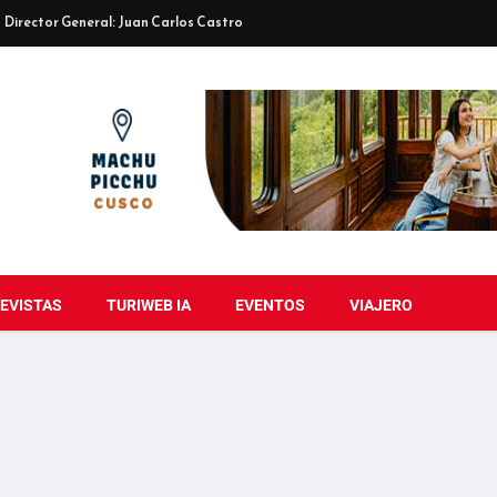
Director General: Juan Carlos Castro
EVISTAS
TURIWEB IA
EVENTOS
VIAJERO