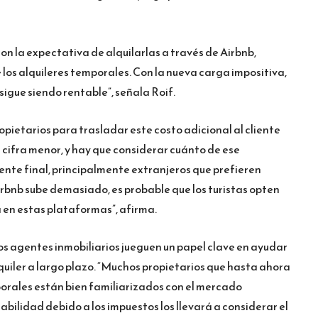
n la expectativa de alquilarlas a través de Airbnb,
 los alquileres temporales. Con la nueva carga impositiva,
igue siendo rentable”, señala Roif.
opietarios para trasladar este costo adicional al cliente
a cifra menor, y hay que considerar cuánto de ese
ente final, principalmente extranjeros que prefieren
 Airbnb sube demasiado, es probable que los turistas opten
en estas plataformas”, afirma.
os agentes inmobiliarios jueguen un papel clave en ayudar
lquiler a largo plazo. “Muchos propietarios que hasta ahora
orales están bien familiarizados con el mercado
tabilidad debido a los impuestos los llevará a considerar el