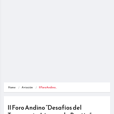
Home
Aviación
II Foro Andino…
II Foro Andino “Desafíos del