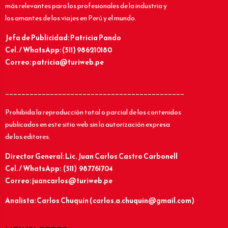
más relevantes para los profesionales de la industria y
los amantes de los viajes en Perú y el mundo.
Jefa de Publicidad: Patricia Pando
Cel. / WhatsApp: (511) 986210180
Correo: patricia@turiweb.pe
____________________________________________
Prohibida la reproducción total o parcial de los contenidos
publicados en este sitio web sin la autorización expresa
de los editores.
Director General: Lic.
Juan Carlos Castro Carbonell
Cel. / WhatsApp: (511) 987761704
Correo: juancarlos@turiweb.pe
Analista: Carlos Chuquín (carlos.a.chuquin@gmail.com)