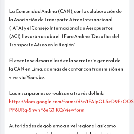
La Comunidad Andina (CAN), con la colaboración de
la Asociación de Transporte Aéreo Internacional
(IATA) y el Consejo Internacional de Aeropuertos
(ACI), llevarán a cabo el II Foro Andino “Desafíos del
Transporte Aéreo en la Región”.
El evento se desarrollará en la secretaría general de
la CAN en Lima, además de contar con transmisión en
vivo, vía Youtube.
Las inscripciones se realizan a través del link:
https://docs.google.com/forms/d/e/1FAIpQLSeD9FsO
PF8URq-ShwnF8eG3iKQ/viewform
Autoridades de gobierno a nivel regional; así como
representantes públicos y privados de la industria