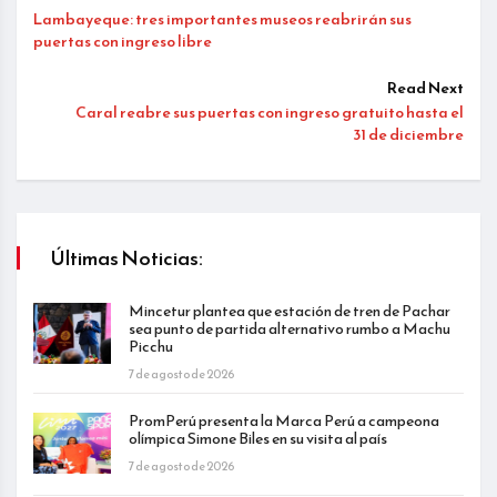
Lambayeque: tres importantes museos reabrirán sus
puertas con ingreso libre
Read Next
Caral reabre sus puertas con ingreso gratuito hasta el
31 de diciembre
Últimas Noticias:
Mincetur plantea que estación de tren de Pachar
sea punto de partida alternativo rumbo a Machu
Picchu
7 de agosto de 2026
PromPerú presenta la Marca Perú a campeona
olímpica Simone Biles en su visita al país
7 de agosto de 2026