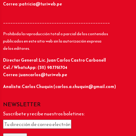
Correo: patricia@turiweb.pe
____________________________________________
Prohibida la reproducción total o parcial de los contenidos
publicados en este sitio web sin la autorización expresa
de los editores.
Director General: Lic.
Juan Carlos Castro Carbonell
Cel. / WhatsApp: (511) 987761704
Correo: juancarlos@turiweb.pe
Analista: Carlos Chuquín (carlos.a.chuquin@gmail.com)
NEWSLETTER
Suscríbete y recibe nuestros boletines: