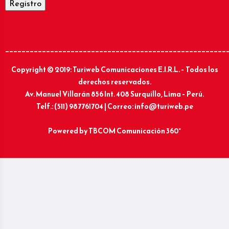
______________________________________________________
Copyright © 2019: Turiweb Comunicaciones E.I.R.L. – Todos los
derechos reservados.
Av. Manuel Villarán 856 Int. 408 Surquillo, Lima – Perú.
Telf.: (511) 987761704 | Correo: info@turiweb.pe
Powered by
TBCOM Comunicación 360°