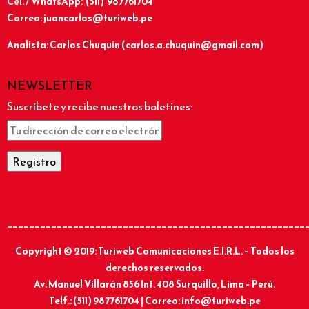
Cel. / WhatsApp: (511) 987761704
Correo: juancarlos@turiweb.pe
Analista: Carlos Chuquín (carlos.a.chuquin@gmail.com)
NEWSLETTER
Suscríbete y recibe nuestros boletines:
______________________________________________________
Copyright © 2019: Turiweb Comunicaciones E.I.R.L. – Todos los
derechos reservados.
Av. Manuel Villarán 856 Int. 408 Surquillo, Lima – Perú.
Telf.: (511) 987761704 | Correo: info@turiweb.pe