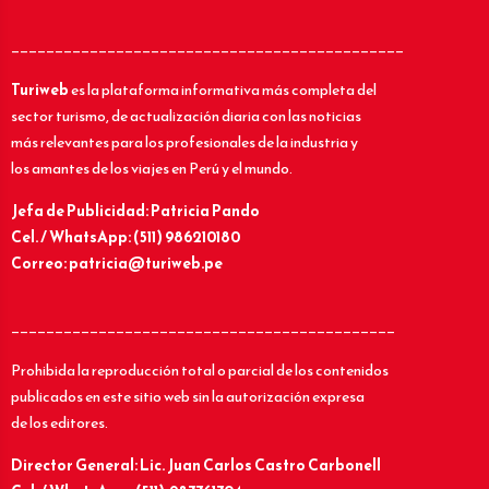
_____________________________________________
Turiweb
es la plataforma informativa más completa del
sector turismo, de actualización diaria con las noticias
más relevantes para los profesionales de la industria y
los amantes de los viajes en Perú y el mundo.
Jefa de Publicidad: Patricia Pando
Cel. / WhatsApp: (511) 986210180
Correo: patricia@turiweb.pe
____________________________________________
Prohibida la reproducción total o parcial de los contenidos
publicados en este sitio web sin la autorización expresa
de los editores.
Director General: Lic.
Juan Carlos Castro Carbonell