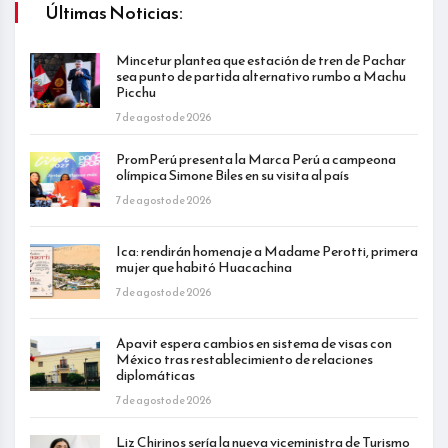
Últimas Noticias:
Mincetur plantea que estación de tren de Pachar
sea punto de partida alternativo rumbo a Machu
Picchu
7 de agosto de 2026
PromPerú presenta la Marca Perú a campeona
olímpica Simone Biles en su visita al país
7 de agosto de 2026
Ica: rendirán homenaje a Madame Perotti, primera
mujer que habitó Huacachina
7 de agosto de 2026
Apavit espera cambios en sistema de visas con
México tras restablecimiento de relaciones
diplomáticas
7 de agosto de 2026
Liz Chirinos sería la nueva viceministra de Turismo