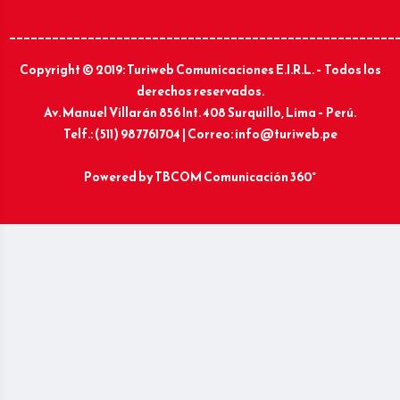
______________________________________________________
Copyright © 2019: Turiweb Comunicaciones E.I.R.L. – Todos los
derechos reservados.
Av. Manuel Villarán 856 Int. 408 Surquillo, Lima – Perú.
Telf.: (511) 987761704 | Correo: info@turiweb.pe
Powered by
TBCOM Comunicación 360°