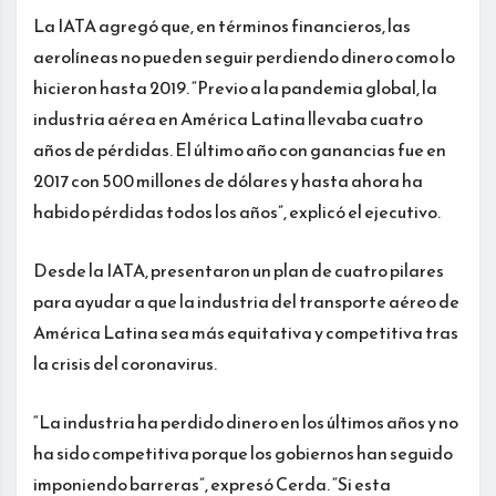
La IATA agregó que, en términos financieros, las
aerolíneas no pueden seguir perdiendo dinero como lo
hicieron hasta 2019. “Previo a la pandemia global, la
industria aérea en América Latina llevaba cuatro
años de pérdidas. El último año con ganancias fue en
2017 con 500 millones de dólares y hasta ahora ha
habido pérdidas todos los años”, explicó el ejecutivo.
Desde la IATA, presentaron un plan de cuatro pilares
para ayudar a que la industria del transporte aéreo de
América Latina sea más equitativa y competitiva tras
la crisis del coronavirus.
“La industria ha perdido dinero en los últimos años y no
ha sido competitiva porque los gobiernos han seguido
imponiendo barreras”, expresó Cerda. “Si esta