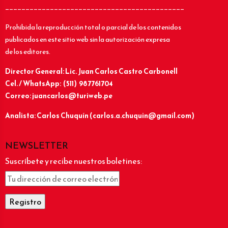
____________________________________________
Prohibida la reproducción total o parcial de los contenidos
publicados en este sitio web sin la autorización expresa
de los editores.
Director General: Lic.
Juan Carlos Castro Carbonell
Cel. / WhatsApp: (511) 987761704
Correo: juancarlos@turiweb.pe
Analista: Carlos Chuquín (carlos.a.chuquin@gmail.com)
NEWSLETTER
Suscríbete y recibe nuestros boletines: