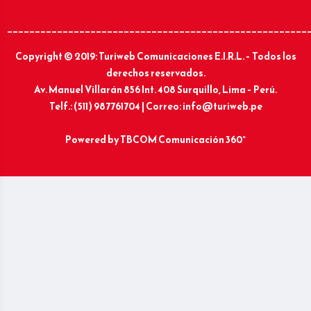
______________________________________________________
Copyright © 2019: Turiweb Comunicaciones E.I.R.L. – Todos los
derechos reservados.
Av. Manuel Villarán 856 Int. 408 Surquillo, Lima – Perú.
Telf.: (511) 987761704 | Correo: info@turiweb.pe
Powered by
TBCOM Comunicación 360°