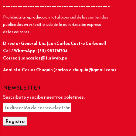
____________________________________________
Prohibida la reproducción total o parcial de los contenidos
publicados en este sitio web sin la autorización expresa
de los editores.
Director General: Lic.
Juan Carlos Castro Carbonell
Cel. / WhatsApp: (511) 987761704
Correo: juancarlos@turiweb.pe
Analista: Carlos Chuquín (carlos.a.chuquin@gmail.com)
NEWSLETTER
Suscríbete y recibe nuestros boletines: