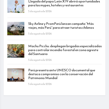
Llegada del papa León XIV abrirá oportunidades
para las mypes, hoteles y restaurantes
5 de agosto de 2026
Sky Airline y PromPerú lanzan campaña “Más
viajes, más Perú” para atraer turistas chilenos
5 de agosto de 2026
Machu Picchu: despliegan brigadas especializadas
para controlar incendio forestal en zona agreste
del Santuario
5 de agosto de 2026
Perú presenta ante UNESCO documental que
destaca compromiso con la conservación del
Patrimonio Mundial
5 de agosto de 2026