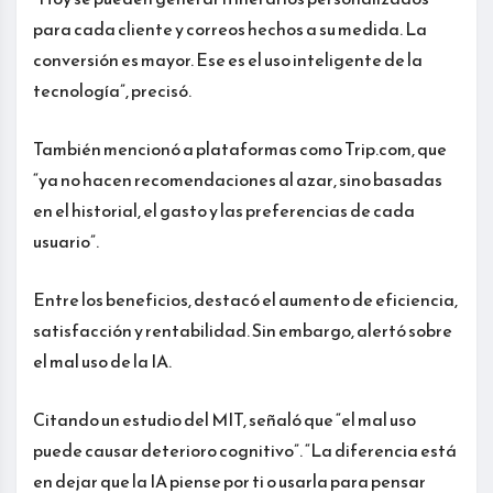
para cada cliente y correos hechos a su medida. La
conversión es mayor. Ese es el uso inteligente de la
tecnología”, precisó.
También mencionó a plataformas como Trip.com, que
“ya no hacen recomendaciones al azar, sino basadas
en el historial, el gasto y las preferencias de cada
usuario”.
Entre los beneficios, destacó el aumento de eficiencia,
satisfacción y rentabilidad. Sin embargo, alertó sobre
el mal uso de la IA.
Citando un estudio del MIT, señaló que “el mal uso
puede causar deterioro cognitivo”. “La diferencia está
en dejar que la IA piense por ti o usarla para pensar