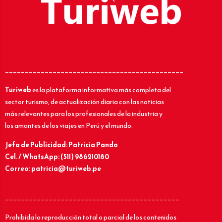
_____________________________________________
Turiweb
es la plataforma informativa más completa del
sector turismo, de actualización diaria con las noticias
más relevantes para los profesionales de la industria y
los amantes de los viajes en Perú y el mundo.
Jefa de Publicidad: Patricia Pando
Cel. / WhatsApp: (511) 986210180
Correo: patricia@turiweb.pe
____________________________________________
Prohibida la reproducción total o parcial de los contenidos