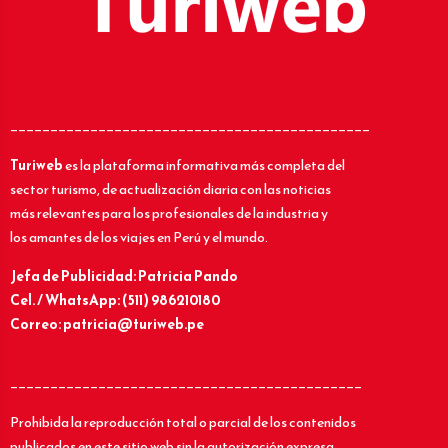
_____________________________________________
Turiweb
es la plataforma informativa más completa del
sector turismo, de actualización diaria con las noticias
más relevantes para los profesionales de la industria y
los amantes de los viajes en Perú y el mundo.
Jefa de Publicidad: Patricia Pando
Cel. / WhatsApp: (511) 986210180
Correo: patricia@turiweb.pe
____________________________________________
Prohibida la reproducción total o parcial de los contenidos
publicados en este sitio web sin la autorización expresa