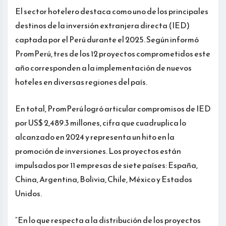
El sector hotelero destaca como uno de los principales
destinos de la inversión extranjera directa (IED)
captada por el Perú durante el 2025. Según informó
PromPerú, tres de los 12 proyectos comprometidos este
año corresponden a la implementación de nuevos
hoteles en diversas regiones del país.
En total, PromPerú logró articular compromisos de IED
por US$ 2,489.3 millones, cifra que cuadruplica lo
alcanzado en 2024 y representa un hito en la
promoción de inversiones. Los proyectos están
impulsados por 11 empresas de siete países: España,
China, Argentina, Bolivia, Chile, México y Estados
Unidos.
“En lo que respecta a la distribución de los proyectos