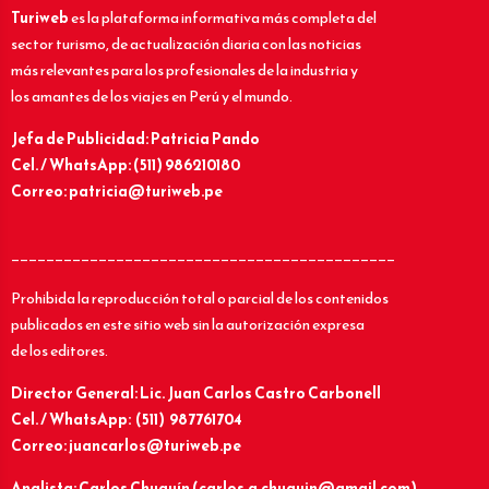
Turiweb
es la plataforma informativa más completa del
sector turismo, de actualización diaria con las noticias
más relevantes para los profesionales de la industria y
los amantes de los viajes en Perú y el mundo.
Jefa de Publicidad: Patricia Pando
Cel. / WhatsApp: (511) 986210180
Correo: patricia@turiweb.pe
____________________________________________
Prohibida la reproducción total o parcial de los contenidos
publicados en este sitio web sin la autorización expresa
de los editores.
Director General: Lic.
Juan Carlos Castro Carbonell
Cel. / WhatsApp: (511) 987761704
Correo: juancarlos@turiweb.pe
Analista: Carlos Chuquín (carlos.a.chuquin@gmail.com)