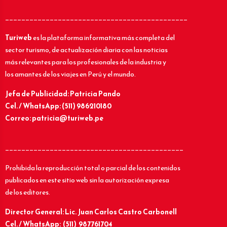
_____________________________________________
Turiweb
es la plataforma informativa más completa del
sector turismo, de actualización diaria con las noticias
más relevantes para los profesionales de la industria y
los amantes de los viajes en Perú y el mundo.
Jefa de Publicidad: Patricia Pando
Cel. / WhatsApp: (511) 986210180
Correo: patricia@turiweb.pe
____________________________________________
Prohibida la reproducción total o parcial de los contenidos
publicados en este sitio web sin la autorización expresa
de los editores.
Director General: Lic.
Juan Carlos Castro Carbonell
Cel. / WhatsApp: (511) 987761704