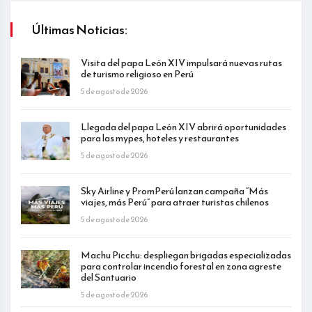
Últimas Noticias:
Visita del papa León XIV impulsará nuevas rutas
de turismo religioso en Perú
5 de agosto de 2026
Llegada del papa León XIV abrirá oportunidades
para las mypes, hoteles y restaurantes
5 de agosto de 2026
Sky Airline y PromPerú lanzan campaña “Más
viajes, más Perú” para atraer turistas chilenos
5 de agosto de 2026
Machu Picchu: despliegan brigadas especializadas
para controlar incendio forestal en zona agreste
del Santuario
5 de agosto de 2026