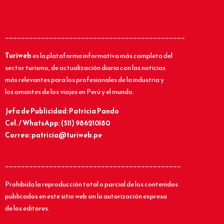
_____________________________________________
Turiweb
es la plataforma informativa más completa del
sector turismo, de actualización diaria con las noticias
más relevantes para los profesionales de la industria y
los amantes de los viajes en Perú y el mundo.
Jefa de Publicidad: Patricia Pando
Cel. / WhatsApp: (511) 986210180
Correo: patricia@turiweb.pe
____________________________________________
Prohibida la reproducción total o parcial de los contenidos
publicados en este sitio web sin la autorización expresa
de los editores.