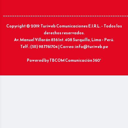
______________________________________________________
Copyright © 2019: Turiweb Comunicaciones E.I.R.L. – Todos los
derechos reservados.
Av. Manuel Villarán 856 Int. 408 Surquillo, Lima – Perú.
Telf.: (511) 987761704 | Correo: info@turiweb.pe
Powered by
TBCOM Comunicación 360°