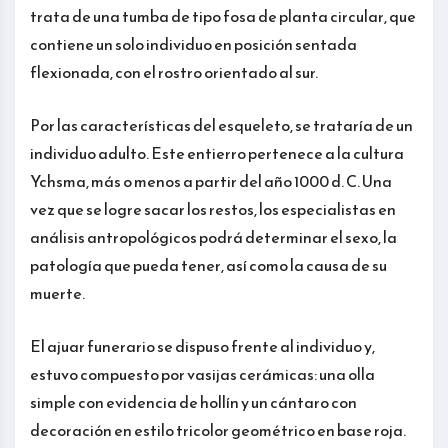
trata de una tumba de tipo fosa de planta circular, que
contiene un solo individuo en posición sentada
flexionada, con el rostro orientado al sur.
Por las características del esqueleto, se trataría de un
individuo adulto. Este entierro pertenece a la cultura
Ychsma, más o menos a partir del año 1000 d. C. Una
vez que se logre sacar los restos, los especialistas en
análisis antropológicos podrá determinar el sexo, la
patología que pueda tener, así como la causa de su
muerte.
El ajuar funerario se dispuso frente al individuo y,
estuvo compuesto por vasijas cerámicas: una olla
simple con evidencia de hollín y un cántaro con
decoración en estilo tricolor geométrico en base roja.