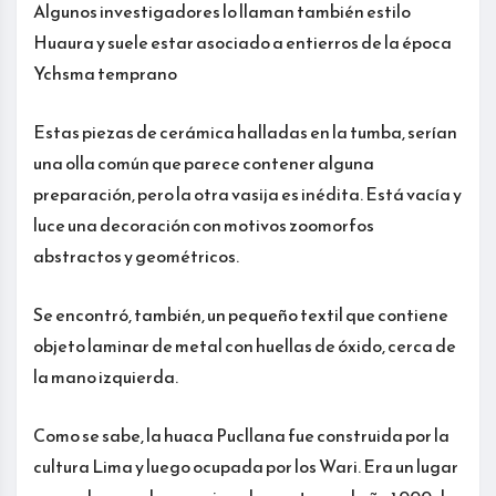
Algunos investigadores lo llaman también estilo
Huaura y suele estar asociado a entierros de la época
Ychsma temprano
Estas piezas de cerámica halladas en la tumba, serían
una olla común que parece contener alguna
preparación, pero la otra vasija es inédita. Está vacía y
luce una decoración con motivos zoomorfos
abstractos y geométricos.
Se encontró, también, un pequeño textil que contiene
objeto laminar de metal con huellas de óxido, cerca de
la mano izquierda.
Como se sabe, la huaca Pucllana fue construida por la
cultura Lima y luego ocupada por los Wari. Era un lugar