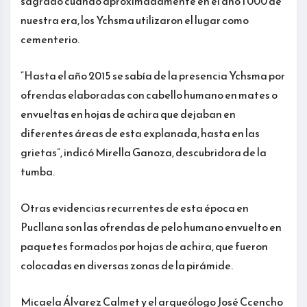
sagrado cuando aproximadamente en el año 1 000 de
nuestra era, los Ychsma utilizaron el lugar como
cementerio.
“Hasta el año 2015 se sabía de la presencia Ychsma por
ofrendas elaboradas con cabello humano en mates o
envueltas en hojas de achira que dejaban en
diferentes áreas de esta explanada, hasta en las
grietas”, indicó Mirella Ganoza, descubridora de la
tumba.
Otras evidencias recurrentes de esta época en
Pucllana son las ofrendas de pelo humano envuelto en
paquetes formados por hojas de achira, que fueron
colocadas en diversas zonas de la pirámide.
Micaela Álvarez Calmet y el arqueólogo José Ccencho