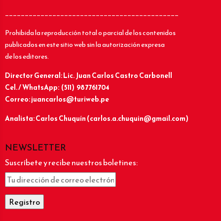
____________________________________________
Prohibida la reproducción total o parcial de los contenidos
publicados en este sitio web sin la autorización expresa
de los editores.
Director General: Lic.
Juan Carlos Castro Carbonell
Cel. / WhatsApp: (511) 987761704
Correo: juancarlos@turiweb.pe
Analista: Carlos Chuquín (carlos.a.chuquin@gmail.com)
NEWSLETTER
Suscríbete y recibe nuestros boletines: