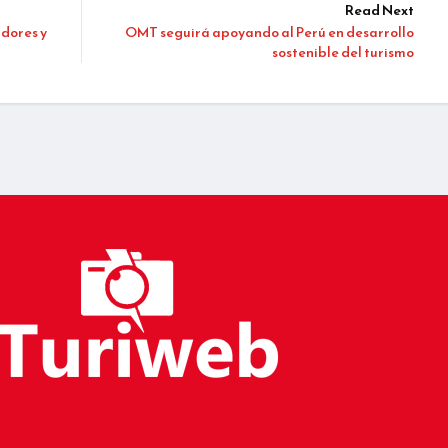
Read Next
adores y
OMT seguirá apoyando al Perú en desarrollo
sostenible del turismo