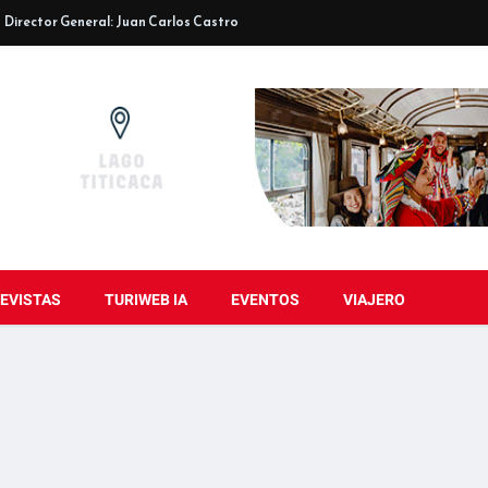
Director General: Juan Carlos Castro
EVISTAS
TURIWEB IA
EVENTOS
VIAJERO