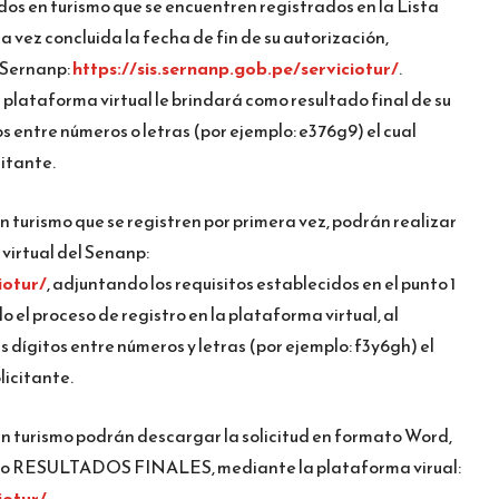
iados en turismo que se encuentren registrados en la Lista
a vez concluida la fecha de fin de su autorización,
 Sernanp:
https://sis.sernanp.gob.pe/serviciotur/
.
a plataforma virtual le brindará como resultado final de su
os entre números o letras (por ejemplo: e376g9) el cual
itante.
 en turismo que se registren por primera vez, podrán realizar
virtual del Senanp:
iotur/
, adjuntando los requisitos establecidos en el punto 1
 el proceso de registro en la plataforma virtual, al
s dígitos entre números y letras (por ejemplo: f3y6gh) el
licitante.
s en turismo podrán descargar la solicitud en formato Word,
 o RESULTADOS FINALES, mediante la plataforma virual:
iotur/
.