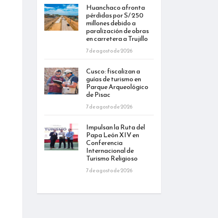
Huanchaco afronta
pérdidas por S/ 250
millones debido a
paralización de obras
en carretera a Trujillo
7 de agosto de 2026
Cusco: fiscalizan a
guías de turismo en
Parque Arqueológico
de Pisac
7 de agosto de 2026
Impulsan la Ruta del
Papa León XIV en
Conferencia
Internacional de
Turismo Religioso
7 de agosto de 2026