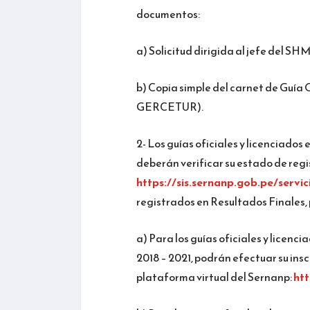
documentos:
a) Solicitud dirigida al jefe del SH
b) Copia simple del carnet de Guía
GERCETUR).
2- Los guías oficiales y licenciados
deberán verificar su estado de regis
https://sis.sernanp.gob.pe/servic
registrados en Resultados Finales, p
a) Para los guías oficiales y licenc
2018 – 2021, podrán efectuar su insc
plataforma virtual del Sernanp:
htt