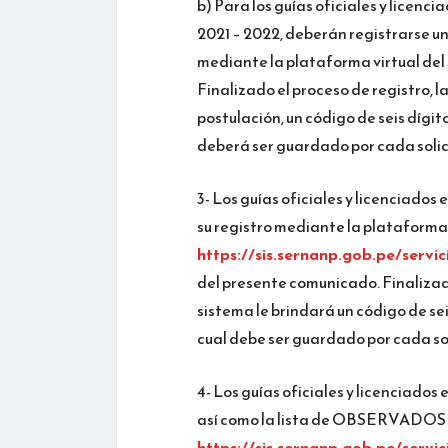
b) Para los guías oficiales y licenc
2021 – 2022, deberán registrarse un
mediante la plataforma virtual del
Finalizado el proceso de registro, l
postulación, un código de seis dígit
deberá ser guardado por cada solic
3- Los guías oficiales y licenciados
su registro mediante la plataforma 
https://sis.sernanp.gob.pe/servic
del presente comunicado. Finalizado
sistema le brindará un código de sei
cual debe ser guardado por cada so
4- Los guías oficiales y licenciado
así como la lista de OBSERVADOS
https://sis.sernanp.gob.pe/servic