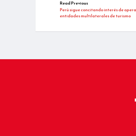
Read Previous
Perú sigue concitando interés de oper
entidades multilaterales de turismo