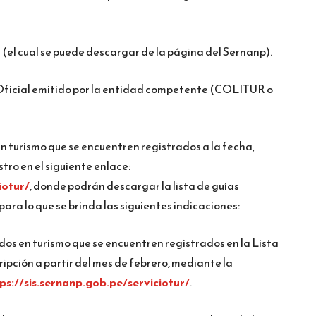
M (el cual se puede descargar de la página del Sernanp).
 Oficial emitido por la entidad competente (COLITUR o
 en turismo que se encuentren registrados a la fecha,
tro en el siguiente enlace:
iotur/
, donde podrán descargar la lista de guías
ara lo que se brinda las siguientes indicaciones:
iados en turismo que se encuentren registrados en la Lista
ripción a partir del mes de febrero, mediante la
ps://sis.sernanp.gob.pe/serviciotur/
.