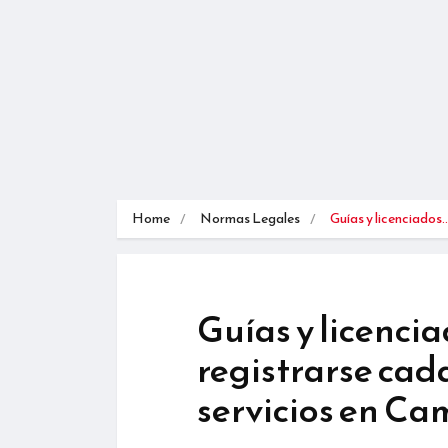
Home
Normas Legales
Guías y licenciados
Guías y licenci
registrarse cad
servicios en Ca