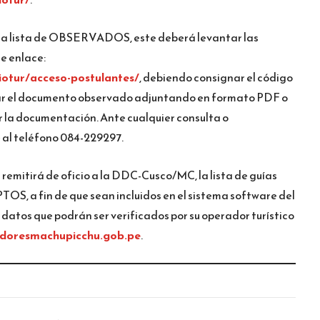
en la lista de OBSERVADOS, este deberá levantar las
e enlace:
ciotur/acceso-postulantes/
, debiendo consignar el código
zar el documento observado adjuntando en formato PDF o
r la documentación. Ante cualquier consulta o
al teléfono 084-229297.
 remitirá de oficio a la DDC-Cusco/MC, la lista de guías
PTOS, a fin de que sean incluidos en el sistema software del
datos que podrán ser verificados por su operador turístico
doresmachupicchu.gob.pe
.