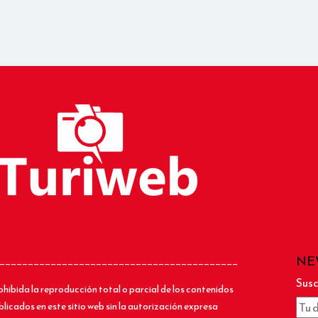
NE
__________________________________________
Susc
ohibida la reproducción total o parcial de los contenidos
blicados en este sitio web sin la autorización expresa