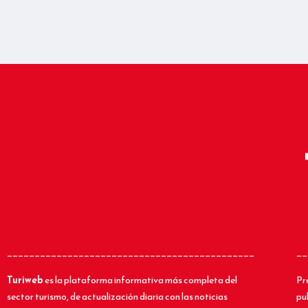
_____________________________________________
__
Turiweb
es la plataforma informativa más completa del
Pr
sector turismo, de actualización diaria con las noticias
pu