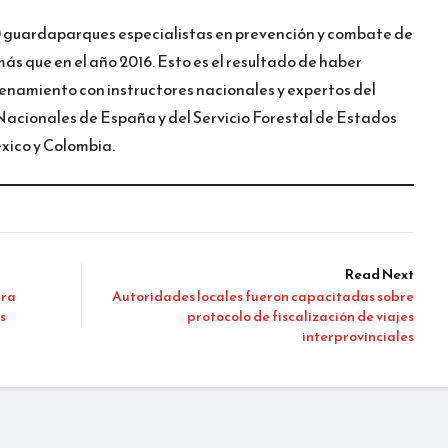
00 guardaparques especialistas en prevención y combate de
ás que en el año 2016. Esto es el resultado de haber
renamiento con instructores nacionales y expertos del
cionales de España y del Servicio Forestal de Estados
éxico y Colombia.
Read Next
ara
Autoridades locales fueron capacitadas sobre
s
protocolo de fiscalización de viajes
interprovinciales