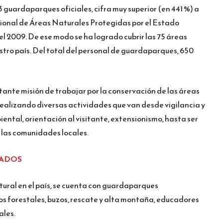
 guardaparques oficiales, cifra muy superior (en 441 %) a
Nacional de Áreas Naturales Protegidas por el Estado
el 2009. De ese modo se ha logrado cubrir las 75 áreas
stro país. Del total del personal de guardaparques, 650
ante misión de trabajar por la conservación de las áreas
realizando diversas actividades que van desde vigilancia y
ental, orientación al visitante, extensionismo, hasta ser
 las comunidades locales.
ZADOS
tural en el país, se cuenta con guardaparques
s forestales, buzos, rescate y alta montaña, educadores
ales.