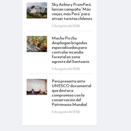
Sky Airline y PromPerú
lanzan campaña “Más
viajes, más Perú” para
atraer turistas chilenos
5 de agosto de 2026
Machu Picchu:
despliegan brigadas
especializadas para
controlar incendio
forestal en zona
agreste del Santuario
5 de agosto de 2026
Perú presenta ante
UNESCO documental
que destaca
compromiso con la
conservación del
Patrimonio Mundial
5 de agosto de 2026