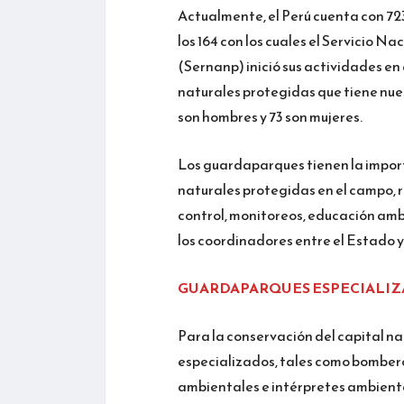
Actualmente, el Perú cuenta con 723
los 164 con los cuales el Servicio 
(Sernanp) inició sus actividades en 
naturales protegidas que tiene nue
son hombres y 73 son mujeres.
Los guardaparques tienen la import
naturales protegidas en el campo, 
control, monitoreos, educación ambi
los coordinadores entre el Estado y
GUARDAPARQUES ESPECIALI
Para la conservación del capital na
especializados, tales como bombero
ambientales e intérpretes ambient