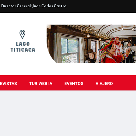
Director General: Juan Carlos Castro
EVISTAS
TURIWEB IA
EVENTOS
VIAJERO