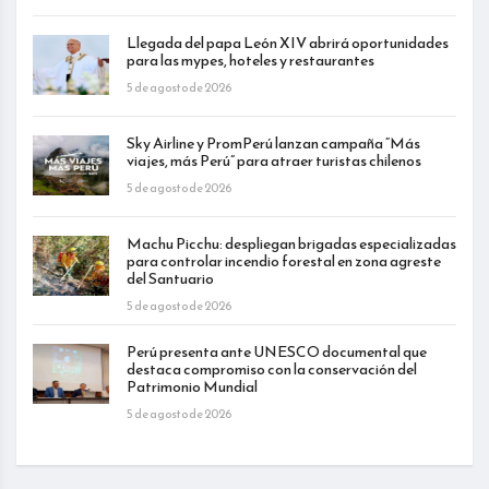
Llegada del papa León XIV abrirá oportunidades
para las mypes, hoteles y restaurantes
5 de agosto de 2026
Sky Airline y PromPerú lanzan campaña “Más
viajes, más Perú” para atraer turistas chilenos
5 de agosto de 2026
Machu Picchu: despliegan brigadas especializadas
para controlar incendio forestal en zona agreste
del Santuario
5 de agosto de 2026
Perú presenta ante UNESCO documental que
destaca compromiso con la conservación del
Patrimonio Mundial
5 de agosto de 2026