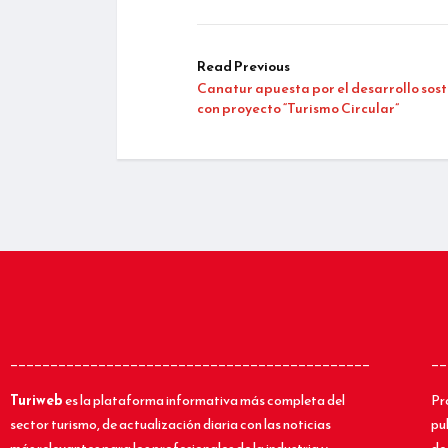
Read Previous
Canatur apuesta por el desarrollo sos
con proyecto “Turismo Circular”
_____________________________________________
__
Turiweb
es la plataforma informativa más completa del
Pr
sector turismo, de actualización diaria con las noticias
pu