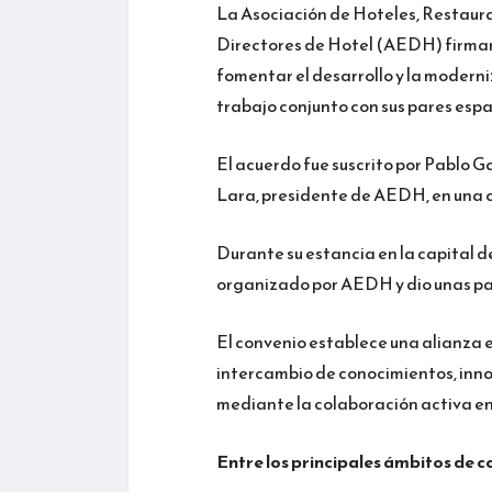
La Asociación de Hoteles, Restaura
Directores de Hotel (AEDH) firmar
fomentar el desarrollo y la moderni
trabajo conjunto con sus pares espa
El acuerdo fue suscrito por Pablo 
Lara, presidente de AEDH, en una 
Durante su estancia en la capital d
organizado por AEDH y dio unas pal
El convenio establece una alianza 
intercambio de conocimientos, inno
mediante la colaboración activa en
Entre los principales ámbitos de 