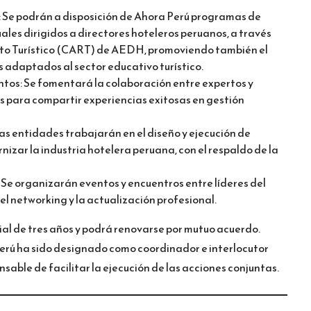
 Se podrán a disposición de Ahora Perú programas de
ales dirigidos a directores hoteleros peruanos, a través
nto Turístico (CART) de AEDH, promoviendo también el
 adaptados al sector educativo turístico.
tos: Se fomentará la colaboración entre expertos y
s para compartir experiencias exitosas en gestión
as entidades trabajarán en el diseño y ejecución de
izar la industria hotelera peruana, con el respaldo de la
Se organizarán eventos y encuentros entre líderes del
 el networking y la actualización profesional.
ial de tres años y podrá renovarse por mutuo acuerdo.
rú ha sido designado como coordinador e interlocutor
able de facilitar la ejecución de las acciones conjuntas.