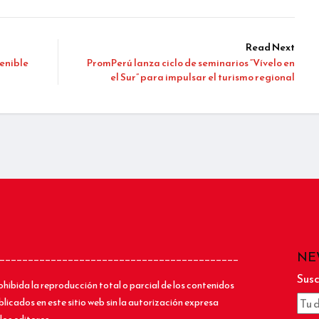
Read Next
tenible
PromPerú lanza ciclo de seminarios “Vívelo en
el Sur” para impulsar el turismo regional
NE
__________________________________________
Susc
ohibida la reproducción total o parcial de los contenidos
blicados en este sitio web sin la autorización expresa