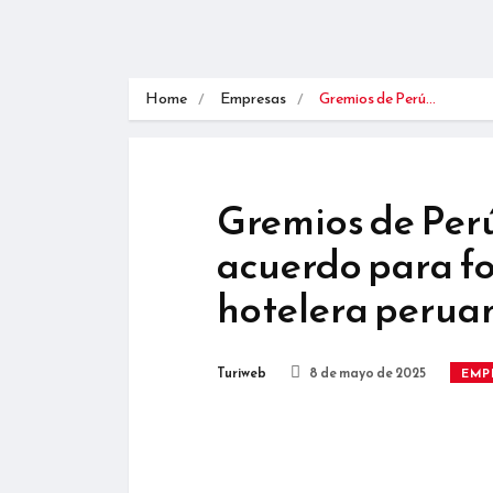
Home
Empresas
Gremios de Perú…
Gremios de Per
acuerdo para fo
hotelera perua
Turiweb
8 de mayo de 2025
EMP