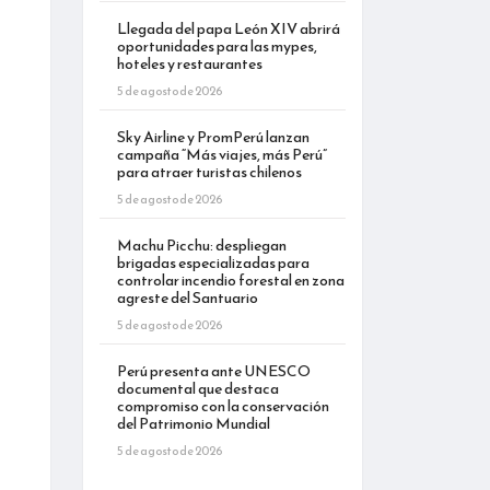
Llegada del papa León XIV abrirá
oportunidades para las mypes,
hoteles y restaurantes
5 de agosto de 2026
Sky Airline y PromPerú lanzan
campaña “Más viajes, más Perú”
para atraer turistas chilenos
5 de agosto de 2026
Machu Picchu: despliegan
brigadas especializadas para
controlar incendio forestal en zona
agreste del Santuario
5 de agosto de 2026
Perú presenta ante UNESCO
documental que destaca
compromiso con la conservación
del Patrimonio Mundial
5 de agosto de 2026