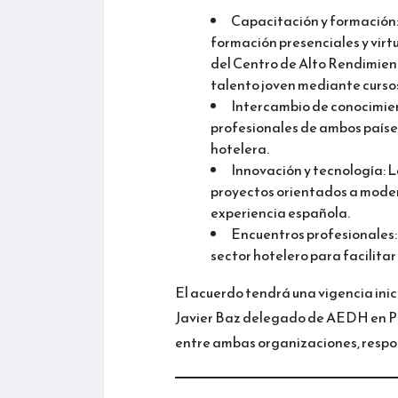
Capacitación y formación:
formación presenciales y virtu
del Centro de Alto Rendimie
talento joven mediante cursos
Intercambio de conocimien
profesionales de ambos paíse
hotelera.
Innovación y tecnología: L
proyectos orientados a modern
experiencia española.
Encuentros profesionales: 
sector hotelero para facilitar
El acuerdo tendrá una vigencia inic
Javier Baz delegado de AEDH en Pe
entre ambas organizaciones, respons