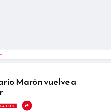
ón…
ario Marón vuelve a
r
TUALIDAD