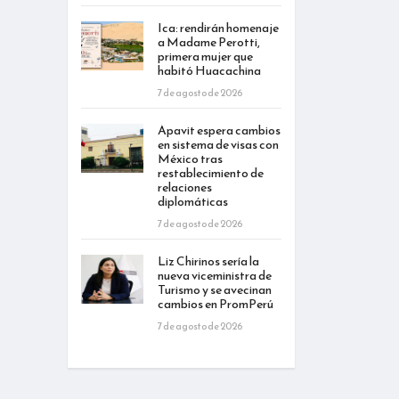
Ica: rendirán homenaje
a Madame Perotti,
primera mujer que
habitó Huacachina
7 de agosto de 2026
Apavit espera cambios
en sistema de visas con
México tras
restablecimiento de
relaciones
diplomáticas
7 de agosto de 2026
Liz Chirinos sería la
nueva viceministra de
Turismo y se avecinan
cambios en PromPerú
7 de agosto de 2026