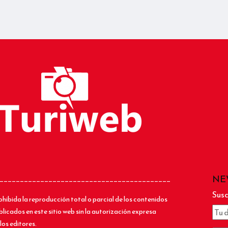
NE
__________________________________________
Susc
ohibida la reproducción total o parcial de los contenidos
blicados en este sitio web sin la autorización expresa
los editores.