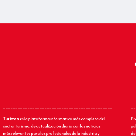
_____________________________________________
__
Turiweb
es la plataforma informativa más completa del
Pr
sector turismo, de actualización diaria con las noticias
pu
más relevantes para los profesionales de la industria y
de 