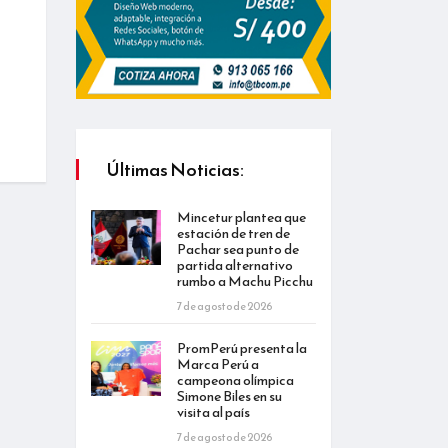
Últimas Noticias:
Mincetur plantea que
estación de tren de
Pachar sea punto de
partida alternativo
rumbo a Machu Picchu
7 de agosto de 2026
PromPerú presenta la
Marca Perú a
campeona olímpica
Simone Biles en su
visita al país
7 de agosto de 2026